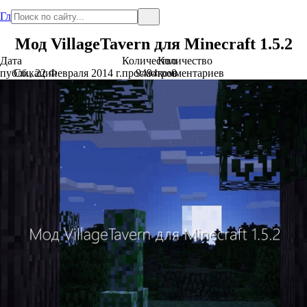
Главная
Мод VillageTavern для Minecraft 1.5.2
Дата
Количество
Количество
публикации
Сб., 22 Февраля 2014 г.
просмотров
9494
комментариев
0