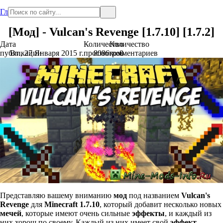
Главная
[Мод] - Vulcan's Revenge [1.7.10] [1.7.2]
Дата
Количество
Количество
публикации
Вт., 27 Января 2015 г.
просмотров
8096
комментариев
0
Представляю вашему вниманию
мод
под названием
Vulcan's
Revenge
для
Minecraft 1.7.10
, который добавит несколько новых
мечей
, которые имеют очень сильные
эффекты
, и каждый из
них хорош по своему. Каждый из них имеет свой
эффект