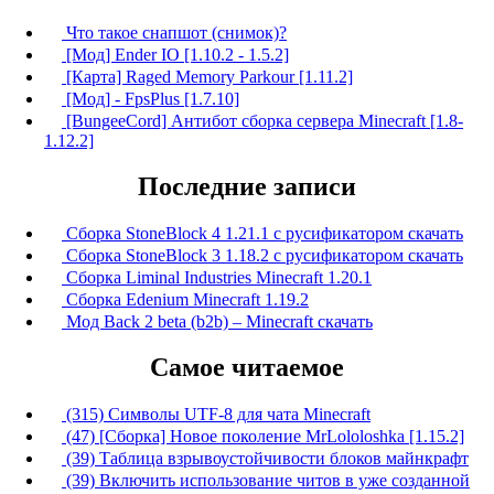
Что такое снапшот (снимок)?
[Мод] Ender IO [1.10.2 - 1.5.2]
[Карта] Raged Memory Parkour [1.11.2]
[Мод] - FpsPlus [1.7.10]
[BungeeCord] Антибот сборка сервера Minecraft [1.8-
1.12.2]
Последние записи
Сборка StoneBlock 4 1.21.1 с русификатором скачать
Сборка StoneBlock 3 1.18.2 с русификатором скачать
Сборка Liminal Industries Minecraft 1.20.1
Сборка Edenium Minecraft 1.19.2
Мод Back 2 beta (b2b) – Minecraft скачать
Самое читаемое
(315) Символы UTF-8 для чата Minecraft
(47) [Сборка] Новое поколение MrLololoshka [1.15.2]
(39) Таблица взрывоустойчивости блоков майнкрафт
(39) Включить использование читов в уже созданной