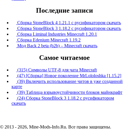
Последние записи
Сборка StoneBlock 4 1.21.1 с русификатором скачать
Сборка StoneBlock 3 1.18.2 с русификатором скачать
Сборка Liminal Industries Minecraft 1.20.1
Сборка Edenium Minecraft 1.19.2
Мод Back 2 beta (b2b) – Minecraft скачать
Самое читаемое
(315) Символы UTF-8 для чата Minecraft
(47) [Сборка] Новое поколение MrLololoshka [1.15.2]
(39) Включить использование читов в уже созданной
карте
(39) Таблица взрывоустойчивости блоков майнкрафт
(24) Сборка StoneBlock 3 1.18.2 с русификатором
скачать
© 2013 - 2026, Mine-Mods-Info.Ru. Все права защищены.