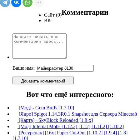
Комментарии
Сайт (0)
ВК
Ваше имя:
Добавить комментарий
Вот что ещё интересного:
[Мод] - Gem Buffs [1.7.10]
[Ядро] Spigot 1.14.3R0.1 Snapshot для Сервера Minecraft
[Карта] - SkyBlock Reloaded [1.8-x]
[Мод] Infernal Mobs [1.12.2] [1.12] [1.11.2] [1.10.2]
[Ресурспак] [16x] Paper Cut-Out [1.10.2] [1.9.4] [1.8]
[1.7.10]