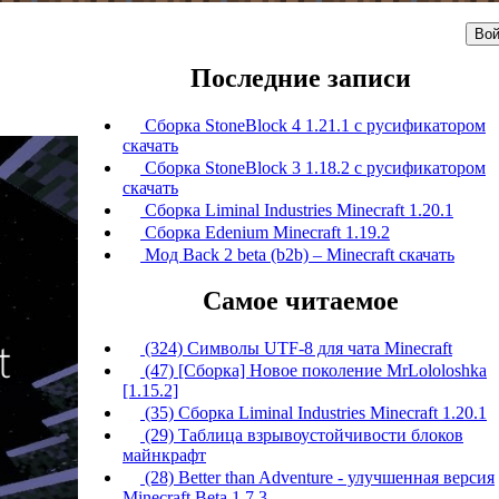
Вой
Последние записи
Сборка StoneBlock 4 1.21.1 с русификатором
скачать
Сборка StoneBlock 3 1.18.2 с русификатором
скачать
Сборка Liminal Industries Minecraft 1.20.1
Сборка Edenium Minecraft 1.19.2
Мод Back 2 beta (b2b) – Minecraft скачать
Самое читаемое
(324) Символы UTF-8 для чата Minecraft
(47) [Сборка] Новое поколение MrLololoshka
[1.15.2]
(35) Сборка Liminal Industries Minecraft 1.20.1
(29) Таблица взрывоустойчивости блоков
майнкрафт
(28) Better than Adventure - улучшенная версия
Minecraft Beta 1.7.3