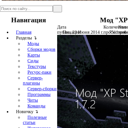
Навигация
Мод "XP 
Дата
Количество
Коли
Главная
публикации
Пн., 23 Июня 2014 г.
просмотров
7511
комм
0
Разделы ↴
Моды
Сборки модов
Карты
Сиды
Текстуры
Ресурс-паки
Сервер-
плагины
Сервер-сборки
Программы
Читы
Команды
Новичку ↴
Полезные
статьи