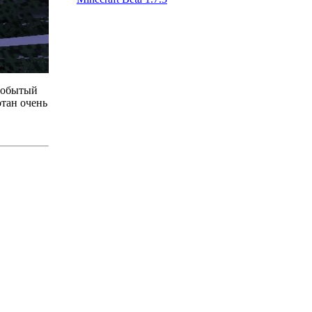
 добытый
отан очень