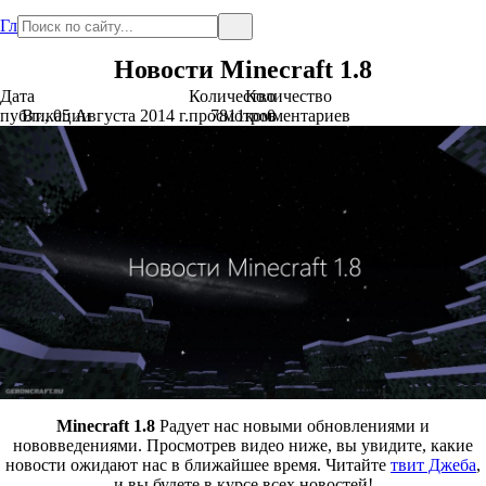
Главная
Новости Minecraft 1.8
Дата
Количество
Количество
публикации
Вт., 05 Августа 2014 г.
просмотров
7811
комментариев
0
Minecraft 1.8
Радует нас новыми обновлениями и
нововведениями. Просмотрев видео ниже, вы увидите, какие
новости ожидают нас в ближайшее время. Читайте
твит Джеба
,
и вы будете в курсе всех новостей!