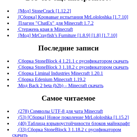
[Мод] StoneCrack [1.12.2]
[Сборка] Кровавые испытания MrLololoshka [1.7.10]
Плагин "ChatEx" для Minecraft 1.7.2
Стержень края в Minecraft
[Мод] MrCrayfish’s Furniture [1.8.9] [1.8] [1.7.10]
Последние записи
Сборка StoneBlock 4 1.21.1 с русификатором скачать
Сборка StoneBlock 3 1.18.2 с русификатором скачать
Сборка Liminal Industries Minecraft 1.20.1
Сборка Edenium Minecraft 1.19.2
Мод Back 2 beta (b2b) – Minecraft скачать
Самое читаемое
(278) Символы UTF-8 для чата Minecraft
(53) [Сборка] Новое поколение MrLololoshka [1.15.2]
(40) Таблица взрывоустойчивости блоков майнкрафт
(33) Сборка StoneBlock 3 1.18.2 с русификатором
скачать