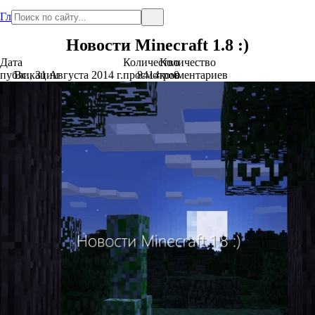
Главная
Новости Minecraft 1.8 :)
Дата
Количество
Количество
публикации
Вс., 31 Августа 2014 г.
просмотров
8414
комментариев
0