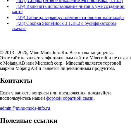
(47) [Сборка] Новое поколение MrLololoshka [1.15.2]
(39) Включить использование читов в уже созданной
карте
(39) Таблица взрывоустойчивости блоков майнкрафт
(24) Сборка StoneBlock 3 1.18.2 с русификатором
скачать
© 2013 - 2026, Mine-Mods-Info.Ru. Все права защищены.
Этот сайт не является официальным сайтом Minecraft и не связан
с Mojang AB или Microsoft corp., Minecraft является торговой
маркой Mojang AB и является лицензионным продуктом.
Контакты
Если у вас есть вопросы или предложения, пожалуйста,
воспользуйтесь нашей
формой обратной связи
.
admin@mine-mods-info.ru
Полезные ссылки