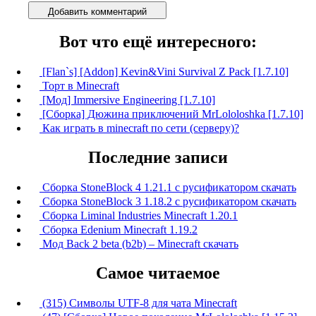
Добавить комментарий
Вот что ещё интересного:
[Flan`s] [Addon] Kevin&Vini Survival Z Pack [1.7.10]
Торт в Minecraft
[Мод] Immersive Engineering [1.7.10]
[Сборка] Дюжина приключений MrLololoshka [1.7.10]
Как играть в minecraft по сети (серверу)?
Последние записи
Сборка StoneBlock 4 1.21.1 с русификатором скачать
Сборка StoneBlock 3 1.18.2 с русификатором скачать
Сборка Liminal Industries Minecraft 1.20.1
Сборка Edenium Minecraft 1.19.2
Мод Back 2 beta (b2b) – Minecraft скачать
Самое читаемое
(315) Символы UTF-8 для чата Minecraft