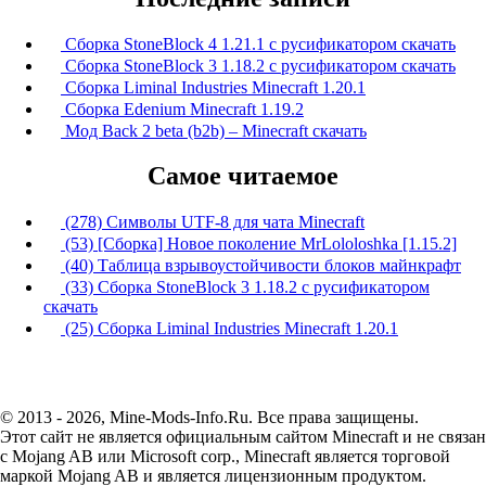
Сборка StoneBlock 4 1.21.1 с русификатором скачать
Сборка StoneBlock 3 1.18.2 с русификатором скачать
Сборка Liminal Industries Minecraft 1.20.1
Сборка Edenium Minecraft 1.19.2
Мод Back 2 beta (b2b) – Minecraft скачать
Самое читаемое
(278) Символы UTF-8 для чата Minecraft
(53) [Сборка] Новое поколение MrLololoshka [1.15.2]
(40) Таблица взрывоустойчивости блоков майнкрафт
(33) Сборка StoneBlock 3 1.18.2 с русификатором
скачать
(25) Сборка Liminal Industries Minecraft 1.20.1
© 2013 - 2026, Mine-Mods-Info.Ru. Все права защищены.
Этот сайт не является официальным сайтом Minecraft и не связан
с Mojang AB или Microsoft corp., Minecraft является торговой
маркой Mojang AB и является лицензионным продуктом.