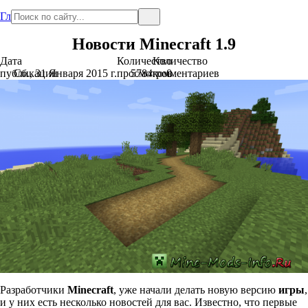
Главная
Новости Minecraft 1.9
Дата
Количество
Количество
публикации
Сб., 31 Января 2015 г.
просмотров
5784
комментариев
0
Разработчики
Minecraft
, уже начали делать новую версию
игры
,
и у них есть несколько новостей для вас. Известно, что первые