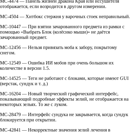
MC-4474 — Панель жизней дракона Края или иссушителя
отображается, если возродится в другом измерении.
MC-4504 — Хитбокс стержня у варочных стоек неправильный.
MC-10447 — При взятии зачарованного предмета из рамки с
помощью «Выбрать Блок (колёсико мыши)» не даётся
зачарованный предмет.
MC-12456 — Нельзя привязать моба к забору, покрытому
снегом.
MC-12549 — Ошибка ИИ мобов при очень большом их
количестве в версии 1.5.
MC-14525 — Теги не работают с блоками, которые имеют GUI
(верстак, сундук и т. д.)
MC-16204 — Новый творческий графический интерфейс,
показывающий подробные эффекты зелий, не отображается на
некоторых зельях. То же с луком.
MC-28479 — Интерфейс сундука не закрывается, когда сундук
блокируется при открытии.
MC-42841 — Некорректные значения зелий лечения в