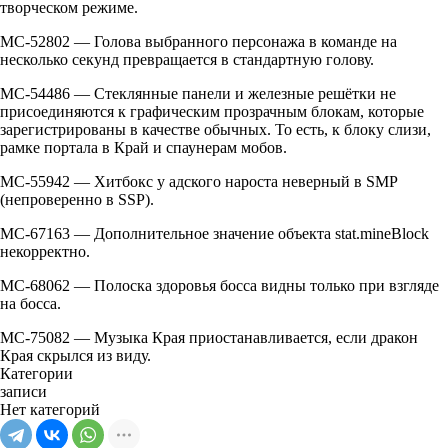
творческом режиме.
MC-52802 — Голова выбранного персонажа в команде на
несколько секунд превращается в стандартную голову.
MC-54486 — Стеклянные панели и железные решётки не
присоединяются к графическим прозрачным блокам, которые
зарегистрированы в качестве обычных. То есть, к блоку слизи,
рамке портала в Край и спаунерам мобов.
MC-55942 — Хитбокс у адского нароста неверный в SMP
(непроверенно в SSP).
MC-67163 — Дополнительное значение объекта stat.mineBlock
некорректно.
MC-68062 — Полоска здоровья босса видны только при взгляде
на босса.
MC-75082 — Музыка Края приостанавливается, если дракон
Края скрылся из виду.
Категории
записи
Нет категорий