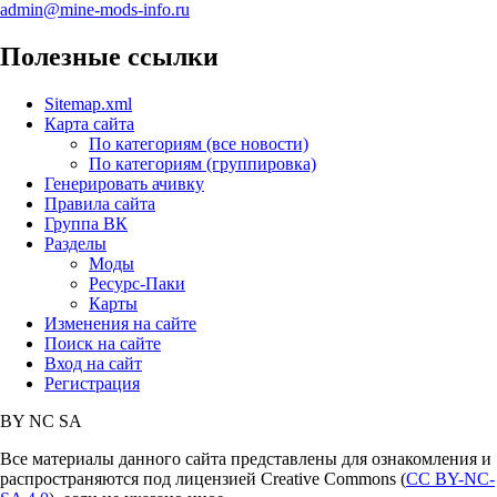
admin@mine-mods-info.ru
Полезные ссылки
Sitemap.xml
Карта сайта
По категориям (все новости)
По категориям (группировка)
Генерировать ачивку
Правила сайта
Группа ВК
Разделы
Моды
Ресурс-Паки
Карты
Изменения на сайте
Поиск на сайте
Вход на сайт
Регистрация
BY
NC
SA
Все материалы данного сайта представлены для ознакомления и
распространяются под лицензией Creative Commons (
CC BY-NC-