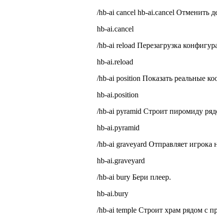
/hb-ai cancel hb-ai.cancel Отменить 
hb-ai.cancel
/hb-ai reload Перезагрузка конфигу
hb-ai.reload
/hb-ai position Показать реальные 
hb-ai.position
/hb-ai pyramid
Строит пиромиду ряд
hb-ai.pyramid
/hb-ai graveyard
Отправляет игрока 
hb-ai.graveyard
/hb-ai bury
Бери плеер.
hb-ai.bury
/hb-ai temple
Строит храм рядом с п