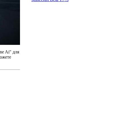
e Ai" для
можете