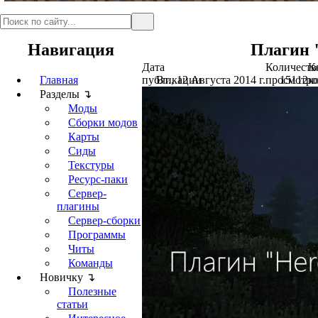
Навигация
Плагин "
Дата
Количеств
К
Главная
публикации
Вт., 12 Августа 2014 г.
просмотро
15112
к
Разделы ↴
Моды
Сборки модов
Карты
Сиды
Текстуры
Ресурс-паки
Сервер-
плагины
Сервер-сборки
Программы
Читы
Команды
Новичку ↴
Полезные
статьи