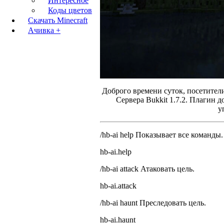
Интересное
Коды цветов
Скачать Minecraft
Ачивка +
Доброго времени суток, посетител
Сервера Bukkit 1.7.2. Плагин 
у
/hb-ai help Показывает все команды.
hb-ai.help
/hb-ai attack
Атаковать цель.
hb-ai.attack
/hb-ai haunt
Преследовать цель.
hb-ai.haunt