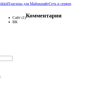
ikkit
Плагины для Майнкрафт
Сеть и сервер
Комментарии
Сайт (1)
ВК
.