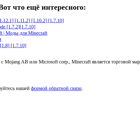
Вот что ещё интересного:
2.1] [1.11.2] [1.10.2] [1.7.10]
e [1.7.2][1.7.10]
ft | Моды для Minecraft
м
1.8] [1.7.10]
 с Mojang AB или Microsoft corp., Minecraft является торговой 
ьзуйтесь нашей
формой обратной связи
.