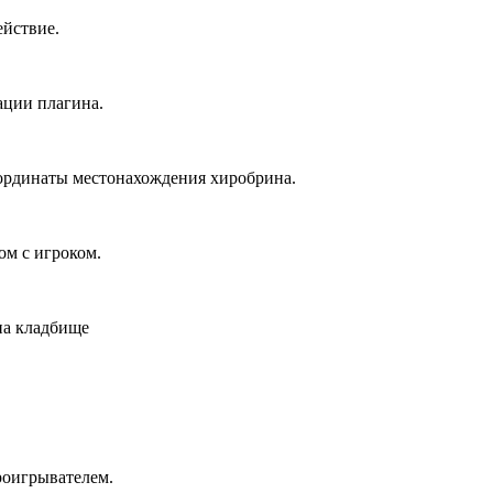
действие.
рации плагина.
координаты местонахождения хиробрина.
ом с игроком.
на кладбище
роигрывателем.