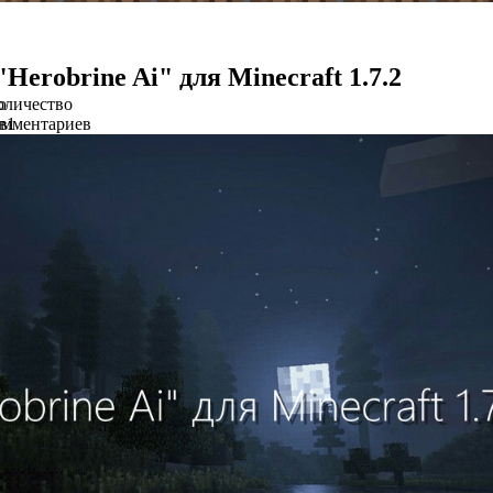
Herobrine Ai" для Minecraft 1.7.2
о
оличество
в
омментариев
1