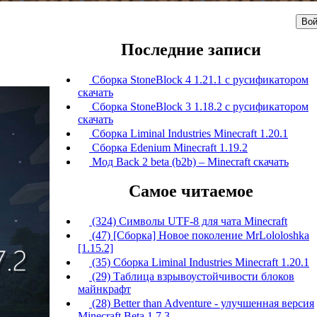
Вой
Последние записи
Сборка StoneBlock 4 1.21.1 с русификатором
скачать
Сборка StoneBlock 3 1.18.2 с русификатором
скачать
Сборка Liminal Industries Minecraft 1.20.1
Сборка Edenium Minecraft 1.19.2
Мод Back 2 beta (b2b) – Minecraft скачать
Самое читаемое
(324) Символы UTF-8 для чата Minecraft
(47) [Сборка] Новое поколение MrLololoshka
[1.15.2]
(35) Сборка Liminal Industries Minecraft 1.20.1
(29) Таблица взрывоустойчивости блоков
майнкрафт
(28) Better than Adventure - улучшенная версия
Minecraft Beta 1.7.3