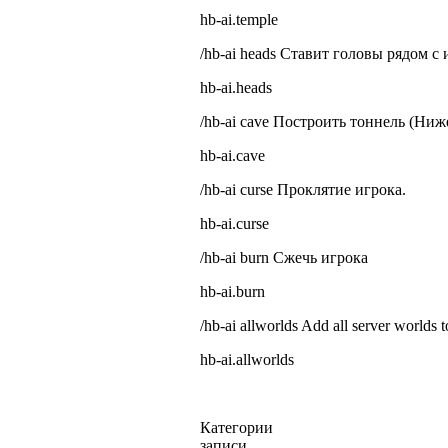
hb-ai.temple
/hb-ai heads
Ставит головы рядом с 
hb-ai.heads
/hb-ai cave
Построить тоннель (Ниже
hb-ai.cave
/hb-ai curse
Проклятие игрока.
hb-ai.curse
/hb-ai burn
Сжечь игрока
hb-ai.burn
/hb-ai allworlds Add all server worlds 
hb-ai.allworlds
Категории
записи