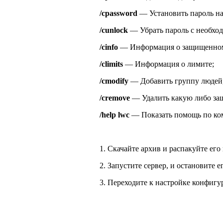
/cpassword
— Установить пароль на
/cunlock
— Убрать пароль с необход
/cinfo
— Информация о защищенном
/climits
— Информация о лимите;
/cmodify
— Добавить группу людей,
/cremove
— Удалить какую либо защ
/help lwc
— Показать помощь по ко
1. Скачайте архив и распакуйте его
2. Запустите сервер, и остановите е
3. Переходите к настройке конфигу