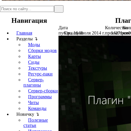
Навигация
Плаг
Дата
Количество
Кол
Главная
публикации
Ср., 16 Июля 2014 г.
просмотров
14271
ком
0
Разделы ↴
Моды
Сборки модов
Карты
Сиды
Текстуры
Ресурс-паки
Сервер-
плагины
Сервер-сборки
Программы
Читы
Команды
Новичку ↴
Полезные
статьи