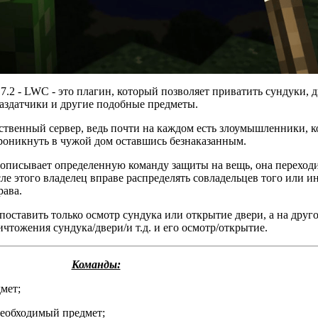
7.2 - LWC - это плагин, который позволяет приватить сундуки, д
аздатчики и другие подобные предметы.
ественный сервер, ведь почти на каждом есть злоумышленники, 
проникнуть в чужой дом оставшись безнаказанным.
рописывает определенную команду защиты на вещь, она переход
ле этого владелец вправе распределять совладельцев того или и
рава.
оставить только осмотр сундука или открытие двери, а на друг
чтожения сундука/двери/и т.д. и его осмотр/открытие.
Команды:
мет;
еобходимый предмет;