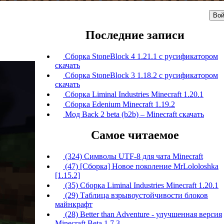
Вой
Последние записи
Сборка StoneBlock 4 1.21.1 с русификатором
скачать
Сборка StoneBlock 3 1.18.2 с русификатором
скачать
Сборка Liminal Industries Minecraft 1.20.1
Сборка Edenium Minecraft 1.19.2
Мод Back 2 beta (b2b) – Minecraft скачать
Самое читаемое
(324) Символы UTF-8 для чата Minecraft
(47) [Сборка] Новое поколение MrLololoshka
[1.15.2]
(35) Сборка Liminal Industries Minecraft 1.20.1
(29) Таблица взрывоустойчивости блоков
майнкрафт
(28) Better than Adventure - улучшенная версия
Minecraft Beta 1.7.3