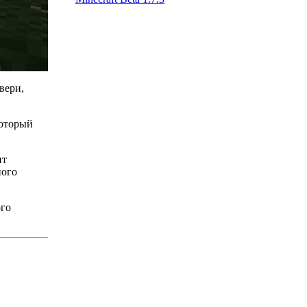
вери,
который
ит
ного
ого