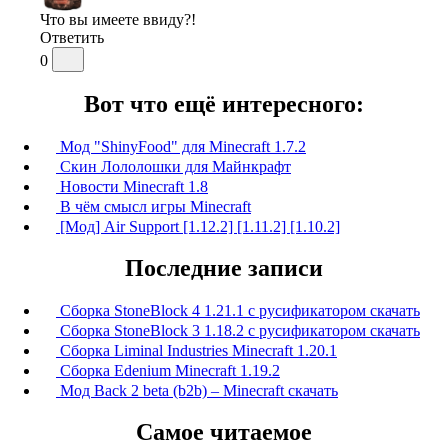
Что вы имеете ввиду?!
Ответить
0
Вот что ещё интересного:
Мод "ShinyFood" для Minecraft 1.7.2
Скин Лололошки для Майнкрафт
Новости Minecraft 1.8
В чём смысл игры Minecraft
[Мод] Air Support [1.12.2] [1.11.2] [1.10.2]
Последние записи
Сборка StoneBlock 4 1.21.1 с русификатором скачать
Сборка StoneBlock 3 1.18.2 с русификатором скачать
Сборка Liminal Industries Minecraft 1.20.1
Сборка Edenium Minecraft 1.19.2
Мод Back 2 beta (b2b) – Minecraft скачать
Самое читаемое