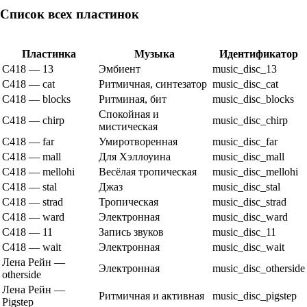
Список всех пластинок
Пластинка
Музыка
Идентификатор
C418 — 13
Эмбиент
music_disc_13
C418 — cat
Ритмичная, синтезатор
music_disc_cat
C418 — blocks
Ритминая, бит
music_disc_blocks
Спокойная и
C418 — chirp
music_disc_chirp
мистическая
C418 — far
Умиротворенная
music_disc_far
C418 — mall
Для Хэллоуина
music_disc_mall
C418 — mellohi
Весёлая тропическая
music_disc_mellohi
C418 — stal
Джаз
music_disc_stal
C418 — strad
Тропическая
music_disc_strad
C418 — ward
Электронная
music_disc_ward
C418 — 11
Запись звуков
music_disc_11
C418 — wait
Электронная
music_disc_wait
Лена Рейн —
Электронная
music_disc_otherside
otherside
Лена Рейн —
Ритмичная и активная
music_disc_pigstep
Pigstep