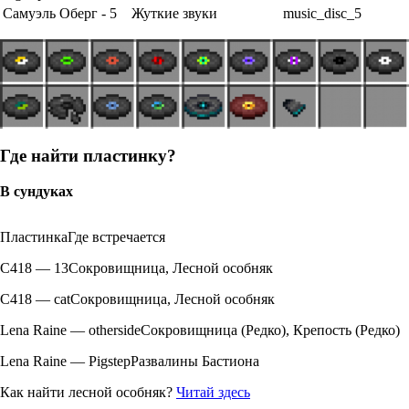
Самуэль Оберг - 5
Жуткие звуки
music_disc_5
Где найти пластинку?
В сундуках
ПластинкаГде встречается
C418 — 13Сокровищница, Лесной особняк
C418 — catСокровищница, Лесной особняк
Lena Raine — othersideСокровищница (Редко), Крепость (Редко)
Lena Raine — PigstepРазвалины Бастиона
Как найти лесной особняк?
Читай здесь