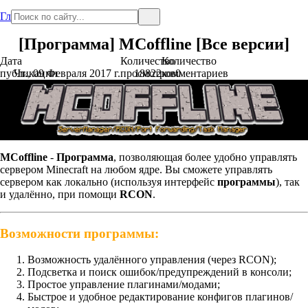
Главная
[Программа] MCoffline [Все версии]
Дата
Количество
Количество
публикации
Чт., 09 Февраля 2017 г.
просмотров
18822
комментариев
0
MCoffline
-
Программа
, позволяющая более удобно управлять
сервером Minecraft на любом ядре. Вы сможете управлять
сервером как локально (используя интерфейс
программы
), так
и удалённо, при помощи
RCON
.
Возможности программы:
Возможность удалённого управления (через RCON);
Подсветка и поиск ошибок/предупреждений в консоли;
Простое управление плагинами/модами;
Быстрое и удобное редактирование конфигов плагинов/