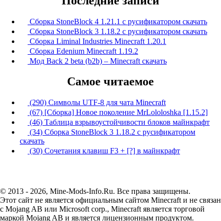
Последние записи
Сборка StoneBlock 4 1.21.1 с русификатором скачать
Сборка StoneBlock 3 1.18.2 с русификатором скачать
Сборка Liminal Industries Minecraft 1.20.1
Сборка Edenium Minecraft 1.19.2
Мод Back 2 beta (b2b) – Minecraft скачать
Самое читаемое
(290) Символы UTF-8 для чата Minecraft
(67) [Сборка] Новое поколение MrLololoshka [1.15.2]
(46) Таблица взрывоустойчивости блоков майнкрафт
(34) Сборка StoneBlock 3 1.18.2 с русификатором
скачать
(30) Сочетания клавиш F3 + [?] в майнкрафт
© 2013 - 2026, Mine-Mods-Info.Ru. Все права защищены.
Этот сайт не является официальным сайтом Minecraft и не связан
с Mojang AB или Microsoft corp., Minecraft является торговой
маркой Mojang AB и является лицензионным продуктом.