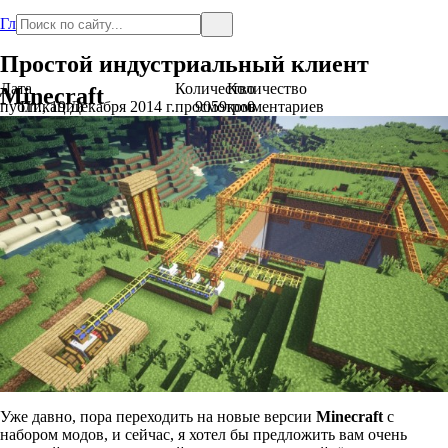
Главная
Простой индустриальный клиент
Дата
Количество
Количество
Minecraft
публикации
Пт., 19 Декабря 2014 г.
просмотров
9059
комментариев
0
Уже давно, пора переходить на новые версии
Minecraft
с
набором модов, и сейчас, я хотел бы предложить вам очень