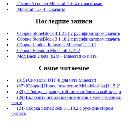
Готовый сервер Minecraft 1.6.4 с плагинами
Minecraft 1.7.8 - Скачать!
Последние записи
Сборка StoneBlock 4 1.21.1 с русификатором скачать
Сборка StoneBlock 3 1.18.2 с русификатором скачать
Сборка Liminal Industries Minecraft 1.20.1
Сборка Edenium Minecraft 1.19.2
Мод Back 2 beta (b2b) – Minecraft скачать
Самое читаемое
(315) Символы UTF-8 для чата Minecraft
(47) [Сборка] Новое поколение MrLololoshka [1.15.2]
(39) Таблица взрывоустойчивости блоков майнкрафт
(39) Включить использование читов в уже созданной
карте
(24) Сборка StoneBlock 3 1.18.2 с русификатором
скачать