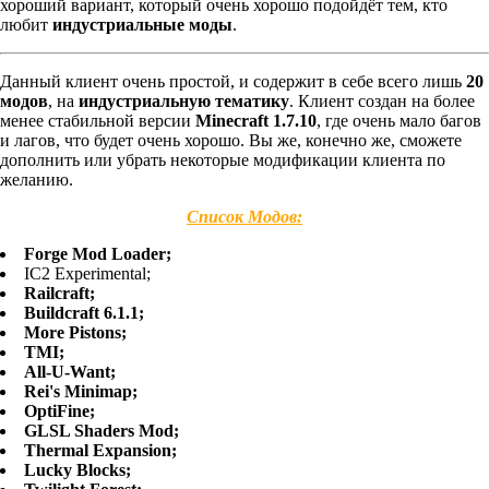
хороший вариант, который очень хорошо подойдёт тем, кто
любит
индустриальные моды
.
Данный клиент очень простой, и содержит в себе всего лишь
20
модов
, на
индустриальную тематику
. Клиент создан на более
менее стабильной версии
Minecraft 1.7.10
, где очень мало багов
и лагов, что будет очень хорошо. Вы же, конечно же, сможете
дополнить или убрать некоторые модификации клиента по
желанию.
Список Модов:
Forge Mod Loader;
IC2 Experimental;
Railcraft;
Buildcraft 6.1.1;
More Pistons;
TMI;
All-U-Want;
Rei's Minimap;
OptiFine;
GLSL Shaders Mod;
Thermal Expansion;
Lucky Blocks;