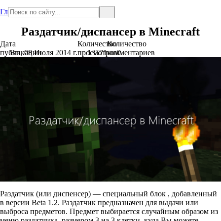
Главная
Раздатчик/диспансер в Minecraft
Дата
Количество
Количество
публикации
Вт., 08 Июля 2014 г.
просмотров
13571
комментариев
0
Раздатчик (или диспенсер) — специальный блок , добавленный
в версии Beta 1.2. Раздатчик предназначен для выдачи или
выброса предметов. Предмет выбирается случайным образом из
меню раздатчика, размером 3 на 3 клетки, куда Вы можете