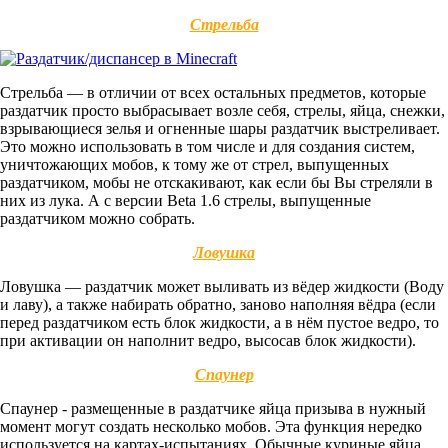
Стрельба
Стрельба — в отличии от всех остальных предметов, которые
раздатчик просто выбрасывает возле себя, стрелы, яйца, снежки,
взрывающиеся зелья и огненные шары раздатчик выстреливает.
Это можно использовать в том числе и для создания систем,
уничтожающих мобов, к тому же от стрел, выпущенных
раздатчиком, мобы не отскакивают, как если бы Вы стреляли в
них из лука. А с версии Beta 1.6 стрелы, выпущенные
раздатчиком можно собрать.
Ловушка
Ловушка — раздатчик может выливать из вёдер жидкости (Воду
и лаву), а также набирать обратно, заново наполняя вёдра (если
перед раздатчиком есть блок жидкости, а в нём пустое ведро, то
при активации он наполнит ведро, высосав блок жидкости).
Спаунер
Спаунер - размещенные в раздатчике яйца призыва в нужный
момент могут создать несколько мобов. Эта функция нередко
используется на картах-испытаниях. Обычные куриные яйца