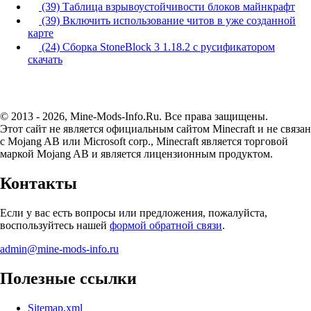
(39) Таблица взрывоустойчивости блоков майнкрафт
(39) Включить использование читов в уже созданной
карте
(24) Сборка StoneBlock 3 1.18.2 с русификатором
скачать
© 2013 - 2026, Mine-Mods-Info.Ru. Все права защищены.
Этот сайт не является официальным сайтом Minecraft и не связан
с Mojang AB или Microsoft corp., Minecraft является торговой
маркой Mojang AB и является лицензионным продуктом.
Контакты
Если у вас есть вопросы или предложения, пожалуйста,
воспользуйтесь нашей
формой обратной связи
.
admin@mine-mods-info.ru
Полезные ссылки
Sitemap.xml