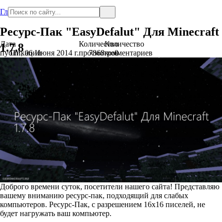
Главная
Ресурс-Пак "EasyDefalut" Для Minecraft
Дата
Количество
Количество
1.7.8
публикации
Пт., 06 Июня 2014 г.
просмотров
7868
комментариев
0
Доброго времени суток, посетители нашего сайта! Представляю
вашему вниманию ресурс-пак, подходящий для слабых
компьютеров. Ресурс-Пак, с разрешением 16x16 писелей, не
будет нагружать ваш компьютер.