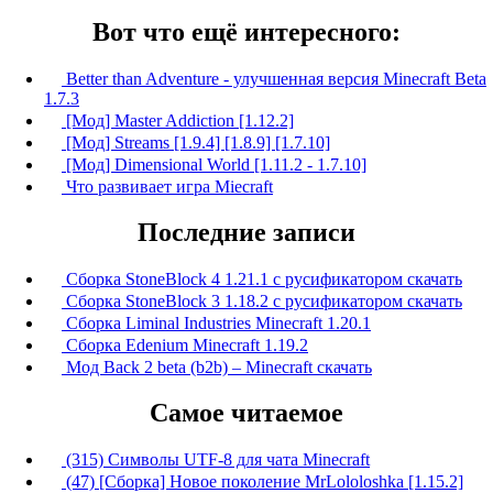
Вот что ещё интересного:
Better than Adventure - улучшенная версия Minecraft Beta
1.7.3
[Мод] Master Addiction [1.12.2]
[Мод] Streams [1.9.4] [1.8.9] [1.7.10]
[Мод] Dimensional World [1.11.2 - 1.7.10]
Что развивает игра Miecraft
Последние записи
Сборка StoneBlock 4 1.21.1 с русификатором скачать
Сборка StoneBlock 3 1.18.2 с русификатором скачать
Сборка Liminal Industries Minecraft 1.20.1
Сборка Edenium Minecraft 1.19.2
Мод Back 2 beta (b2b) – Minecraft скачать
Самое читаемое
(315) Символы UTF-8 для чата Minecraft
(47) [Сборка] Новое поколение MrLololoshka [1.15.2]