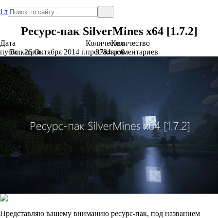
Главная
Ресурс-пак SilverMines x64 [1.7.2]
Дата
Количество
Количество
публикации
Вс., 26 Октября 2014 г.
просмотров
8784
комментариев
0
Представляю вашему вниманию ресурс-пак, под названием