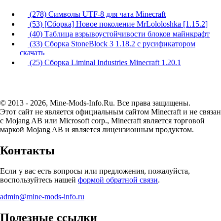
(278) Символы UTF-8 для чата Minecraft
(53) [Сборка] Новое поколение MrLololoshka [1.15.2]
(40) Таблица взрывоустойчивости блоков майнкрафт
(33) Сборка StoneBlock 3 1.18.2 с русификатором
скачать
(25) Сборка Liminal Industries Minecraft 1.20.1
© 2013 - 2026, Mine-Mods-Info.Ru. Все права защищены.
Этот сайт не является официальным сайтом Minecraft и не связан
с Mojang AB или Microsoft corp., Minecraft является торговой
маркой Mojang AB и является лицензионным продуктом.
Контакты
Если у вас есть вопросы или предложения, пожалуйста,
воспользуйтесь нашей
формой обратной связи
.
admin@mine-mods-info.ru
Полезные ссылки