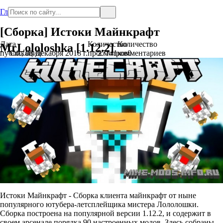
Главная
[Сборка] Истоки Майнкрафт
Дата
Количество
Количество
MrLololoshka [1.12.2]
публикации
Сб., 08 Декабря 2018 г.
просмотров
27741
комментариев
0
Истоки Майнкрафт - Сборка клиента майнкрафт от ныне
популярного ютубера-летсплейщика мистера Лололошки.
Сборка построена на популярной версии 1.12.2, и содержит в
своем арсенале порядка 90 настроенных модов. Здесь собраны