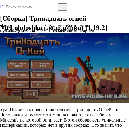
Главная
[Сборка] Тринадцать огней
Дата
Количество
Количество
MrLololoshka (лололошка) [1.19.2]
публикации
Сб., 25 Ноября 2023 г.
просмотров
12366
комментариев
10
Ура! Появилась новое приключение "Тринадцать Огней" от
Лололошки, а вместе с этим он выложил для нас сборку
Minecraft, на которой он играет. В этой сборке есть уникальные
модификации, которых нет в других сборках. Это значит, что