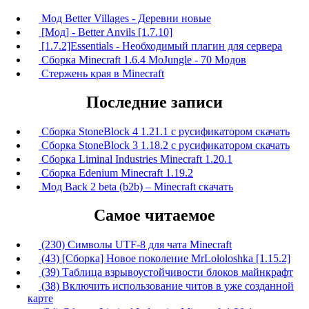
Мод Better Villages - Деревни новые
[Мод] - Better Anvils [1.7.10]
[1.7.2]Essentials - Необходимый плагин для сервера
Сборка Minecraft 1.6.4 MoJungle - 70 Модов
Стержень края в Minecraft
Последние записи
Сборка StoneBlock 4 1.21.1 с русификатором скачать
Сборка StoneBlock 3 1.18.2 с русификатором скачать
Сборка Liminal Industries Minecraft 1.20.1
Сборка Edenium Minecraft 1.19.2
Мод Back 2 beta (b2b) – Minecraft скачать
Самое читаемое
(230) Символы UTF-8 для чата Minecraft
(43) [Сборка] Новое поколение MrLololoshka [1.15.2]
(39) Таблица взрывоустойчивости блоков майнкрафт
(38) Включить использование читов в уже созданной
карте