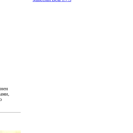
нен
ками,
о