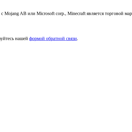
 с Mojang AB или Microsoft corp., Minecraft является торговой 
ьзуйтесь нашей
формой обратной связи
.