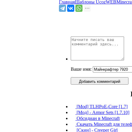
Главная
Шаблоны Ucoz
WEB
Minecra
Ваше имя:
Добавить комментарий
[Mod] TLHPoE-Core [1.7]
[Мод] - Armor Sets [1.7.10]
Обсидиан в Minecraft
Скачать Minecraft для теле
[Скин] - Creeper Girl