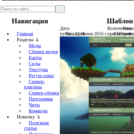
Навигация
Шаблон 
Дата
Количество
Коли
Главная
публикации
Вс., 12 Июня 2016 г.
просмотров
8325
комм
0
Разделы ↴
Моды
Сборки модов
Карты
Сиды
Текстуры
Ресурс-паки
Сервер-
плагины
Сервер-сборки
Программы
Читы
Команды
Новичку ↴
Полезные
статьи