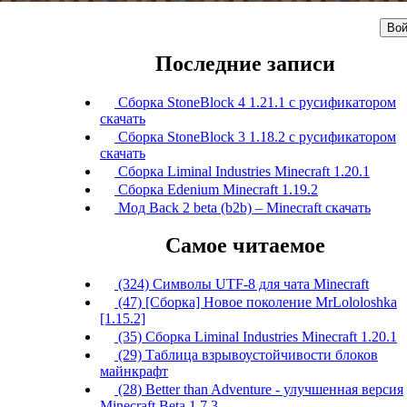
Вой
Последние записи
Сборка StoneBlock 4 1.21.1 с русификатором
скачать
Сборка StoneBlock 3 1.18.2 с русификатором
скачать
Сборка Liminal Industries Minecraft 1.20.1
Сборка Edenium Minecraft 1.19.2
Мод Back 2 beta (b2b) – Minecraft скачать
Самое читаемое
(324) Символы UTF-8 для чата Minecraft
(47) [Сборка] Новое поколение MrLololoshka
[1.15.2]
(35) Сборка Liminal Industries Minecraft 1.20.1
(29) Таблица взрывоустойчивости блоков
майнкрафт
(28) Better than Adventure - улучшенная версия
Minecraft Beta 1.7.3