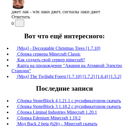
джет лак - win лаки джет, сигналы лаки джет
Ответить
0
Вот что ещё интересного:
[Мод] - Decoratable Christmas Trees [1.7.10]
Сборка сервера Minecraft Classic
Как создать свой сервер minecraft?
Карта на прохождение "Авария на Атомной Электро
Станции"
[Мод] The Twilight Forest [1.7.10] [1.7.2] [1.6.4] [1.5.2]
Последние записи
Сборка StoneBlock 4 1.21.1 с русификатором скачать
Сборка StoneBlock 3 1.18.2 с русификатором скачать
Сборка Liminal Industries Minecraft 1.20.1
Сборка Edenium Minecraft 1.19.2
Мод Back 2 beta (b2b) – Minecraft скачать