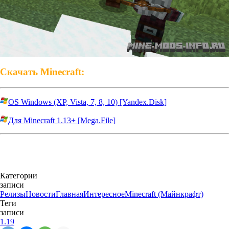
Скачать Minecraft:
OS Windows (XP, Vista, 7, 8, 10) [Yandex.Disk]
Для Minecraft 1.13+ [Mega.File]
Категории
записи
Релизы
Новости
Главная
Интересное
Minecraft (Майнкрафт)
Теги
записи
1.19