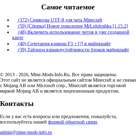
Самое читаемое
(372) Символы UTF-8 для чата Minecraft
(59) [Сборка] Новое поколение MrLololoshka [1.15.2]
(48) Включить использование читов в уже созданной
карте
(40) Сочетания клавиш F3 + [?] в майнкрафт
(39) Таблица взрывоустойчивости блоков майнкрафт
© 2013 - 2026, Mine-Mods-Info.Ru. Все права защищены.
Этот сайт не является официальным сайтом Minecraft и не связан
с Mojang AB или Microsoft corp., Minecraft является торговой
маркой Mojang AB и является лицензионным продуктом.
Контакты
Если у вас есть вопросы или предложения, пожалуйста,
воспользуйтесь нашей
формой обратной связи
.
admin@mine-mods-info.ru