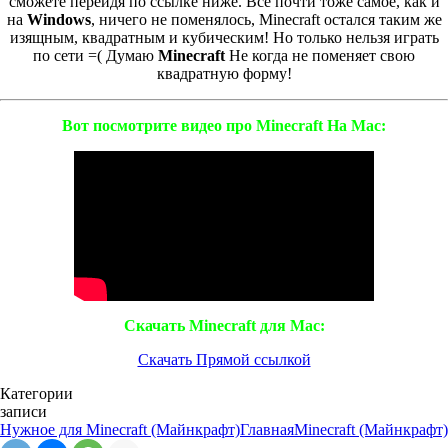
сможете перейдя по ссылке ниже. Всё почти тоже самое, как и
на
Windows
, ничего не поменялось, Minecraft остался таким же
изящным, квадратным и кубическим! Но только нельзя играть
по сети =( Думаю
Minecraft
Не когда не поменяет свою
квадратную форму!
Вот посмотрите видео про Minecraft На Mac:
Скачать Minecraft для Mac:
Скачать Прямой ссылкой
Категории
записи
Нужное для Minecraft (Майнкрафт)
Главная
Minecraft (Майнкрафт)