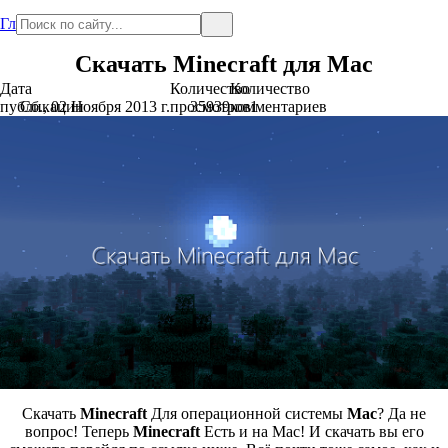
Главная
Скачать Minecraft для Mac
Дата
Количество
Количество
публикации
Сб., 02 Ноября 2013 г.
просмотров
35939
комментариев
1
Скачать
Minecraft
Для операционной системы
Mac
? Да не
вопрос! Теперь
Minecraft
Есть и на Mac! И скачать вы его