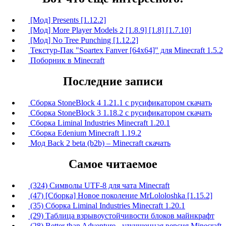
[Мод] Presents [1.12.2]
[Мод] More Player Models 2 [1.8.9] [1.8] [1.7.10]
[Мод] No Tree Punching [1.12.2]
Текстур-Пак "Soartex Fanver [64x64]" для Minecraft 1.5.2
Поборник в Minecraft
Последние записи
Сборка StoneBlock 4 1.21.1 с русификатором скачать
Сборка StoneBlock 3 1.18.2 с русификатором скачать
Сборка Liminal Industries Minecraft 1.20.1
Сборка Edenium Minecraft 1.19.2
Мод Back 2 beta (b2b) – Minecraft скачать
Самое читаемое
(324) Символы UTF-8 для чата Minecraft
(47) [Сборка] Новое поколение MrLololoshka [1.15.2]
(35) Сборка Liminal Industries Minecraft 1.20.1
(29) Таблица взрывоустойчивости блоков майнкрафт
(28) Better than Adventure - улучшенная версия Minecraft