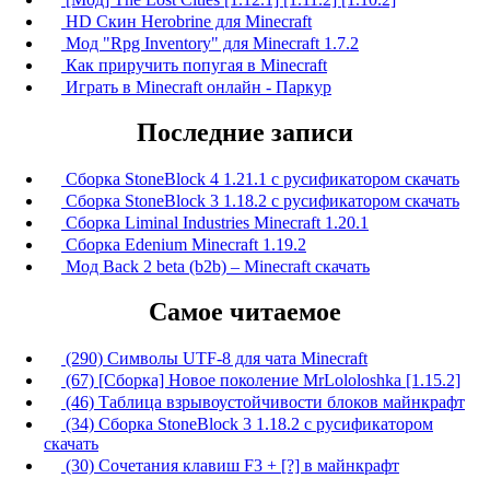
HD Скин Herobrine для Minecraft
Мод "Rpg Inventory" для Minecraft 1.7.2
Как приручить попугая в Minecraft
Играть в Minecraft онлайн - Паркур
Последние записи
Сборка StoneBlock 4 1.21.1 с русификатором скачать
Сборка StoneBlock 3 1.18.2 с русификатором скачать
Сборка Liminal Industries Minecraft 1.20.1
Сборка Edenium Minecraft 1.19.2
Мод Back 2 beta (b2b) – Minecraft скачать
Самое читаемое
(290) Символы UTF-8 для чата Minecraft
(67) [Сборка] Новое поколение MrLololoshka [1.15.2]
(46) Таблица взрывоустойчивости блоков майнкрафт
(34) Сборка StoneBlock 3 1.18.2 с русификатором
скачать
(30) Сочетания клавиш F3 + [?] в майнкрафт