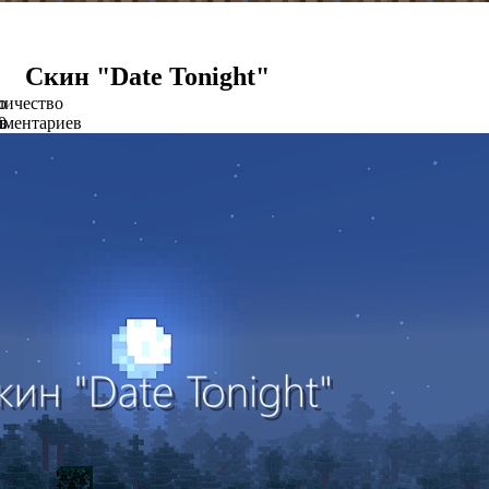
Скин "Date Tonight"
о
личество
в
мментариев
0