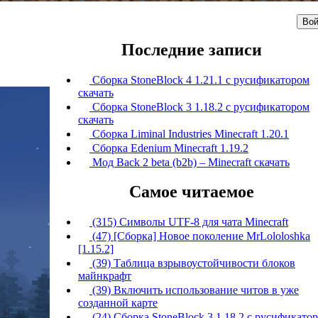
Вой
Последние записи
Сборка StoneBlock 4 1.21.1 с русификатором
скачать
Сборка StoneBlock 3 1.18.2 с русификатором
скачать
Сборка Liminal Industries Minecraft 1.20.1
Сборка Edenium Minecraft 1.19.2
Мод Back 2 beta (b2b) – Minecraft скачать
Самое читаемое
(315) Символы UTF-8 для чата Minecraft
(47) [Сборка] Новое поколение MrLololoshka
[1.15.2]
(39) Таблица взрывоустойчивости блоков
майнкрафт
(39) Включить использование читов в уже
созданной карте
(24) Сборка StoneBlock 3 1.18.2 с русификато