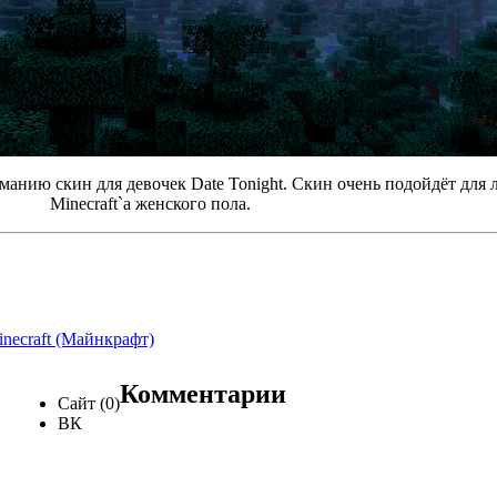
манию скин для девочек Date Tonight. Скин очень подойдёт для
Minecraft`a женского пола.
necraft (Майнкрафт)
Комментарии
Сайт (0)
ВК