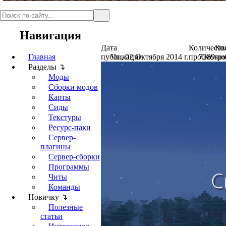
Навигация
Дата
Количеств
Ко
Главная
публикации
Чт., 02 Октября 2014 г.
просмотро
7289
ко
Разделы ↴
Моды
Сборки модов
Карты
Сиды
Текстуры
Ресурс-паки
Сервер-
плагины
Сервер-сборки
Программы
Читы
Команды
Новичку ↴
Полезные
статьи