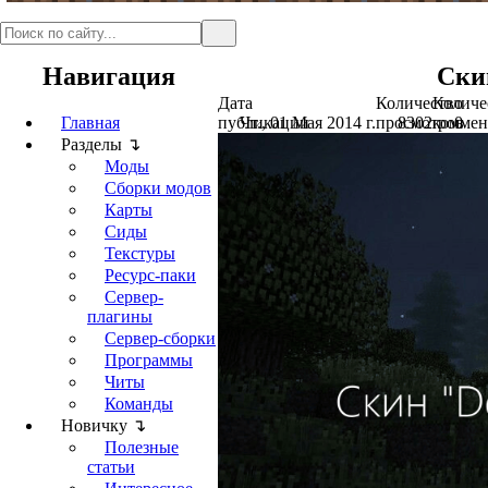
Навигация
Скин
Дата
Количество
Количе
Главная
публикации
Чт., 01 Мая 2014 г.
просмотров
8302
коммен
0
Разделы ↴
Моды
Сборки модов
Карты
Сиды
Текстуры
Ресурс-паки
Сервер-
плагины
Сервер-сборки
Программы
Читы
Команды
Новичку ↴
Полезные
статьи