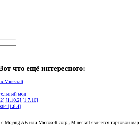
Вот что ещё интересного:
в Minecraft
тельный мод
2] [1.10.2] [1.7.10]
tic [1.8.4]
 с Mojang AB или Microsoft corp., Minecraft является торговой 