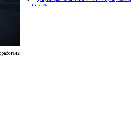
скачать
роработаны