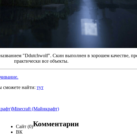
д названием "Ddutchwolf". Скин выполнен в хорошем качестве, п
практически все объекты.
ачивание.
ы сможете найти:
тут
крафт)
Minecraft (Майнкрафт)
Комментарии
Сайт (0)
ВК