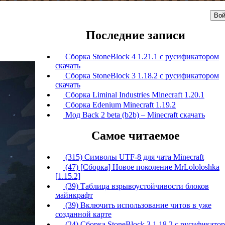
Вой
Последние записи
Сборка StoneBlock 4 1.21.1 с русификатором
скачать
Сборка StoneBlock 3 1.18.2 с русификатором
скачать
Сборка Liminal Industries Minecraft 1.20.1
Сборка Edenium Minecraft 1.19.2
Мод Back 2 beta (b2b) – Minecraft скачать
Самое читаемое
(315) Символы UTF-8 для чата Minecraft
(47) [Сборка] Новое поколение MrLololoshka
[1.15.2]
(39) Таблица взрывоустойчивости блоков
майнкрафт
(39) Включить использование читов в уже
созданной карте
(24) Сборка StoneBlock 3 1.18.2 с русификато