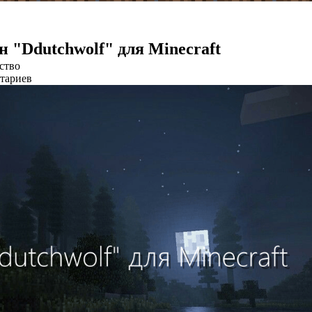
 "Ddutchwolf" для Minecraft
ство
тариев