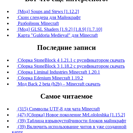
[Мод] Soups and Stews [1.12.2]
Скин слендера для Майнкрафт
Разбойник Minecraft
[Мод] GLSL Shaders [1.9.2] [1.8.9] [1.7.10]
Карта "Guldoria Medieval" для Minecraft
Последние записи
Сборка StoneBlock 4 1.21.1 с русификатором скачать
Сборка StoneBlock 3 1.18.2 с русификатором скачать
Сборка Liminal Industries Minecraft 1.20.1
Сборка Edenium Minecraft 1.19.2
Мод Back 2 beta (b2b) – Minecraft скачать
Самое читаемое
(315) Символы UTF-8 для чата Minecraft
(47) [Сборка] Новое поколение MrLololoshka [1.15.2]
(39) Таблица взрывоустойчивости блоков майнкрафт
(39) Включить использование читов в уже созданной
карте