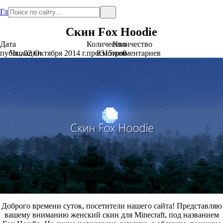
Главная
Скин Fox Hoodie
Дата
Количество
Количество
публикации
Чт., 02 Октября 2014 г.
просмотров
8315
комментариев
0
Доброго времени суток, посетители нашего сайта! Представляю
вашему вниманию женский скин для Minecraft, под названием