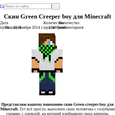
Главная
Скин Green Сreeper boy для Minecraft
Дата
Количество
Количество
публикации
Вс., 30 Ноября 2014 г.
просмотров
12417
комментариев
0
Представляю вашему вниманию скин Green-creeper-boy для
Minecraft.
Тут всё просто, выполнен скин человечка с голубыми
глазами, с одеждой, на которой изображено лицо крипера.