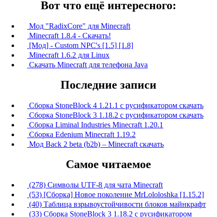
Вот что ещё интересного:
Мод "RadixCore" для Minecraft
Minecraft 1.8.4 - Скачать!
[Мод] - Custom NPC's [1.5] [1.8]
Minecraft 1.6.2 для Linux
Скачать Minecraft для телефона Java
Последние записи
Сборка StoneBlock 4 1.21.1 с русификатором скачать
Сборка StoneBlock 3 1.18.2 с русификатором скачать
Сборка Liminal Industries Minecraft 1.20.1
Сборка Edenium Minecraft 1.19.2
Мод Back 2 beta (b2b) – Minecraft скачать
Самое читаемое
(278) Символы UTF-8 для чата Minecraft
(53) [Сборка] Новое поколение MrLololoshka [1.15.2]
(40) Таблица взрывоустойчивости блоков майнкрафт
(33) Сборка StoneBlock 3 1.18.2 с русификатором