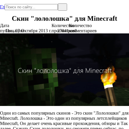
Главная
Скин "лололошка" для Minecraft
Дата
Количество
Количество
публикации
Пн., 07 Октября 2013 г.
просмотров
27041
комментариев
0
Один из самых популярных скинов - Это скин "Лололошки" для
Minecraft. Лололошка - Это один из популярных летсплейщиков
Minecraft, Он делает очень красивые прохождения, обзоры и Так
далее. Скачать Скин лололошки, вы сможете прямо сейчас, по