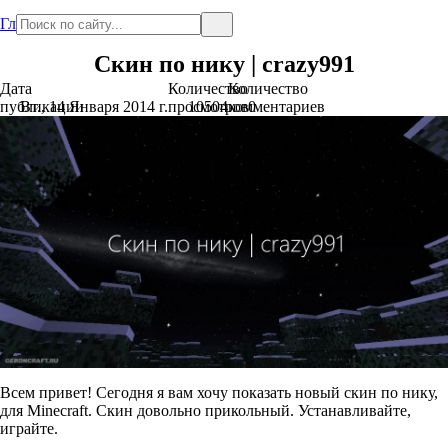
Главная
Скин по нику | crazy991
Дата
Количество
Количество
публикации
Вт., 14 Января 2014 г.
просмотров
10504
комментариев
0
Всем привет! Сегодня я вам хочу показать новый скин по нику,
для Minecraft. Скин довольно прикольный. Устанавливайте,
играйте.