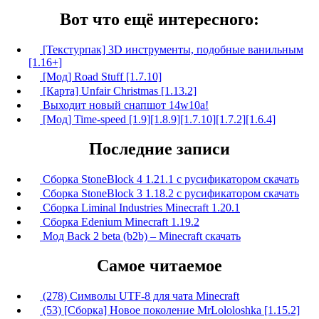
Вот что ещё интересного:
[Текстурпак] 3D инструменты, подобные ванильным
[1.16+]
[Мод] Road Stuff [1.7.10]
[Карта] Unfair Christmas [1.13.2]
Выходит новый снапшот 14w10a!
[Мод] Time-speed [1.9][1.8.9][1.7.10][1.7.2][1.6.4]
Последние записи
Сборка StoneBlock 4 1.21.1 с русификатором скачать
Сборка StoneBlock 3 1.18.2 с русификатором скачать
Сборка Liminal Industries Minecraft 1.20.1
Сборка Edenium Minecraft 1.19.2
Мод Back 2 beta (b2b) – Minecraft скачать
Самое читаемое
(278) Символы UTF-8 для чата Minecraft
(53) [Сборка] Новое поколение MrLololoshka [1.15.2]