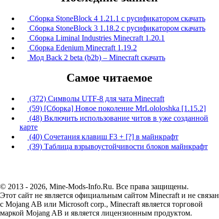
Сборка StoneBlock 4 1.21.1 с русификатором скачать
Сборка StoneBlock 3 1.18.2 с русификатором скачать
Сборка Liminal Industries Minecraft 1.20.1
Сборка Edenium Minecraft 1.19.2
Мод Back 2 beta (b2b) – Minecraft скачать
Самое читаемое
(372) Символы UTF-8 для чата Minecraft
(59) [Сборка] Новое поколение MrLololoshka [1.15.2]
(48) Включить использование читов в уже созданной
карте
(40) Сочетания клавиш F3 + [?] в майнкрафт
(39) Таблица взрывоустойчивости блоков майнкрафт
© 2013 - 2026, Mine-Mods-Info.Ru. Все права защищены.
Этот сайт не является официальным сайтом Minecraft и не связан
с Mojang AB или Microsoft corp., Minecraft является торговой
маркой Mojang AB и является лицензионным продуктом.