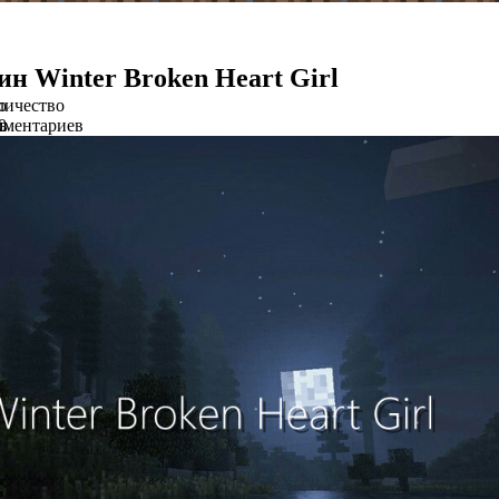
ин Winter Broken Heart Girl
о
личество
в
мментариев
0