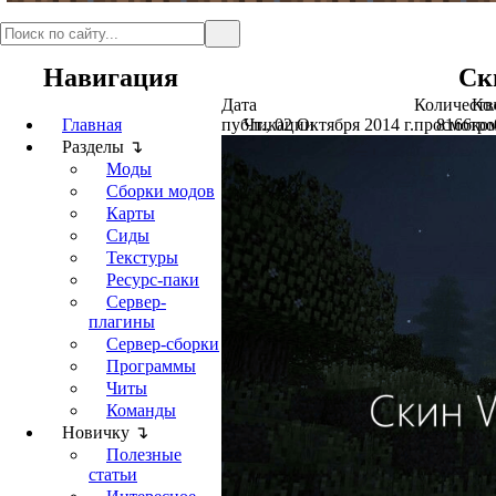
Навигация
Ск
Дата
Количеств
Ко
Главная
публикации
Чт., 02 Октября 2014 г.
просмотро
8166
ко
Разделы ↴
Моды
Сборки модов
Карты
Сиды
Текстуры
Ресурс-паки
Сервер-
плагины
Сервер-сборки
Программы
Читы
Команды
Новичку ↴
Полезные
статьи