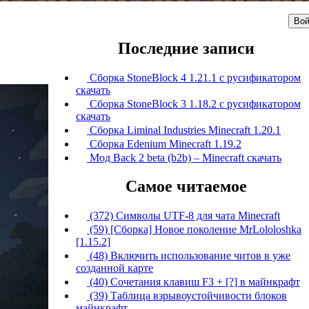
Вой
Последние записи
Сборка StoneBlock 4 1.21.1 с русификатором
скачать
Сборка StoneBlock 3 1.18.2 с русификатором
скачать
Сборка Liminal Industries Minecraft 1.20.1
Сборка Edenium Minecraft 1.19.2
Мод Back 2 beta (b2b) – Minecraft скачать
Самое читаемое
(372) Символы UTF-8 для чата Minecraft
(59) [Сборка] Новое поколение MrLololoshka
[1.15.2]
(48) Включить использование читов в уже
созданной карте
(40) Сочетания клавиш F3 + [?] в майнкрафт
(39) Таблица взрывоустойчивости блоков
майнкрафт