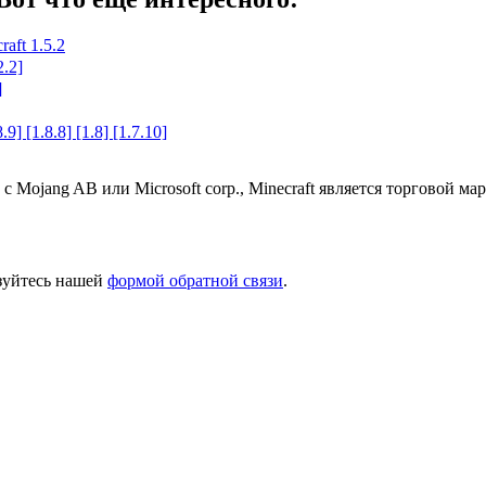
aft 1.5.2
2.2]
]
9] [1.8.8] [1.8] [1.7.10]
 с Mojang AB или Microsoft corp., Minecraft является торговой 
ьзуйтесь нашей
формой обратной связи
.