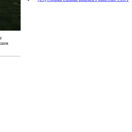
е
ашим