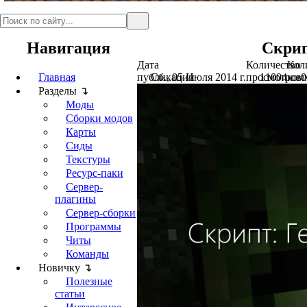
Навигация
Скрип
Дата
Количество
Кол
Главная
публикации
Сб., 05 Июля 2014 г.
просмотров
11004
ком
0
Разделы ↴
Моды
Сборки модов
Карты
Сиды
Текстуры
Ресурс-паки
Сервер-
плагины
Сервер-сборки
Программы
Читы
Команды
Новичку ↴
Полезные
статьи