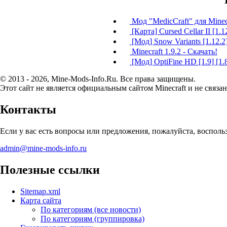
Мод "MedicCraft" для Minecr
[Карта] Cursed Cellar II [1.1
[Мод] Snow Variants [1.12.2
Minecraft 1.9.2 - Скачать!
[Мод] OptiFine HD [1.9] [1.8.
© 2013 - 2026, Mine-Mods-Info.Ru. Все права защищены.
Этот сайт не является официальным сайтом Minecraft и не связан
Контакты
Если у вас есть вопросы или предложения, пожалуйста, воспол
admin@mine-mods-info.ru
Полезные ссылки
Sitemap.xml
Карта сайта
По категориям (все новости)
По категориям (группировка)