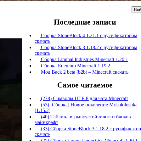
Вой
Последние записи
Сборка StoneBlock 4 1.21.1 с русификатором
скачать
Сборка StoneBlock 3 1.18.2 с русификатором
скачать
Сборка Liminal Industries Minecraft 1.20.1
Сборка Edenium Minecraft 1.19.2
Мод Back 2 beta (b2b) – Minecraft скачать
Самое читаемое
(278) Символы UTF-8 для чата Minecraft
(53) [Сборка] Новое поколение MrLololoshka
[1.15.2]
(40) Таблица взрывоустойчивости блоков
майнкрафт
(33) Сборка StoneBlock 3 1.18.2 с русификато
скачать
(25) Сборка Liminal Industries Minecraft 1.20.1