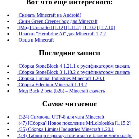
Вот что ещё интересного:
Скачать Minecraft на Android!
Скин Green Сreeper boy для Minecraft
[Мод] Uncrafted [1.12] [1.11.2] [1.10.2] [1.7.10]
Плагин "Herobrine Ai" для Minecraft 1.7.2
Овца в Minecraft
Последние записи
Сборка StoneBlock 4 1.21.1 с русификатором скачать
Сборка StoneBlock 3 1.18.2 с русификатором скачать
Сборка Liminal Industries Minecraft 1.20.1
Сборка Edenium Minecraft 1.19.2
Мод Back 2 beta (b2b) – Minecraft скачать
Самое читаемое
(324) Символы UTF-8 для чата Minecraft
(47) [Сборка] Новое поколение MrLololoshka [1.15.2]
(35) Сборка Liminal Industries Minecraft 1.20.1
(29) Таблица взрывоустойчивости блоков майнкрафт