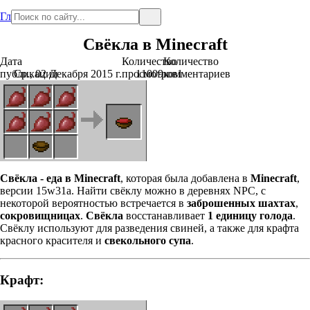
Главная
Свёкла в Minecraft
Дата
Количество
Количество
публикации
Ср., 02 Декабря 2015 г.
просмотров
11009
комментариев
1
Свёкла - еда в Minecraft
, которая была добавлена в
Minecraft
,
версии 15w31a. Найти свёклу можно в деревнях NPC, с
некоторой вероятностью встречается в
заброшенных шахтах
,
сокровищницах
.
Свёкла
восстанавливает
1 единицу голода
.
Свёклу используют для разведения свиней, а также для крафта
красного красителя и
свекольного супа
.
Крафт: