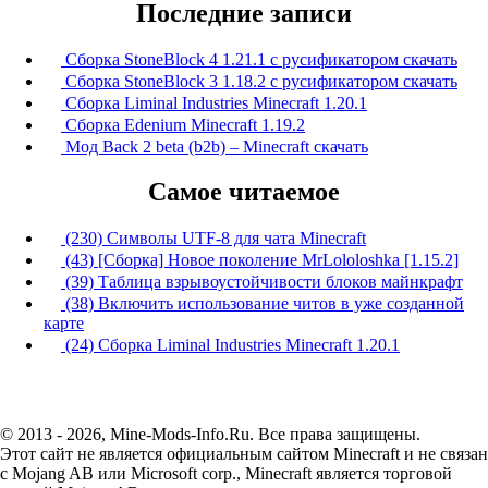
Последние записи
Сборка StoneBlock 4 1.21.1 с русификатором скачать
Сборка StoneBlock 3 1.18.2 с русификатором скачать
Сборка Liminal Industries Minecraft 1.20.1
Сборка Edenium Minecraft 1.19.2
Мод Back 2 beta (b2b) – Minecraft скачать
Самое читаемое
(230) Символы UTF-8 для чата Minecraft
(43) [Сборка] Новое поколение MrLololoshka [1.15.2]
(39) Таблица взрывоустойчивости блоков майнкрафт
(38) Включить использование читов в уже созданной
карте
(24) Сборка Liminal Industries Minecraft 1.20.1
© 2013 - 2026, Mine-Mods-Info.Ru. Все права защищены.
Этот сайт не является официальным сайтом Minecraft и не связан
с Mojang AB или Microsoft corp., Minecraft является торговой