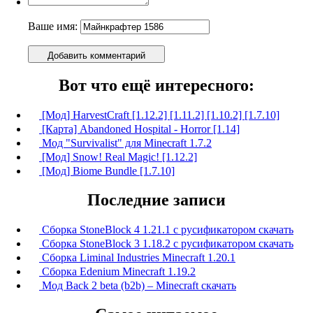
Ваше имя:
Добавить комментарий
Вот что ещё интересного:
[Мод] HarvestCraft [1.12.2] [1.11.2] [1.10.2] [1.7.10]
[Карта] Abandoned Hospital - Horror [1.14]
Мод "Survivalist" для Minecraft 1.7.2
[Мод] Snow! Real Magic! [1.12.2]
[Мод] Biome Bundle [1.7.10]
Последние записи
Сборка StoneBlock 4 1.21.1 с русификатором скачать
Сборка StoneBlock 3 1.18.2 с русификатором скачать
Сборка Liminal Industries Minecraft 1.20.1
Сборка Edenium Minecraft 1.19.2
Мод Back 2 beta (b2b) – Minecraft скачать