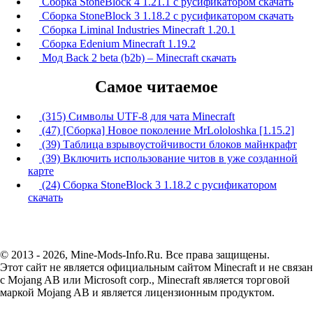
Сборка StoneBlock 4 1.21.1 с русификатором скачать
Сборка StoneBlock 3 1.18.2 с русификатором скачать
Сборка Liminal Industries Minecraft 1.20.1
Сборка Edenium Minecraft 1.19.2
Мод Back 2 beta (b2b) – Minecraft скачать
Самое читаемое
(315) Символы UTF-8 для чата Minecraft
(47) [Сборка] Новое поколение MrLololoshka [1.15.2]
(39) Таблица взрывоустойчивости блоков майнкрафт
(39) Включить использование читов в уже созданной
карте
(24) Сборка StoneBlock 3 1.18.2 с русификатором
скачать
© 2013 - 2026, Mine-Mods-Info.Ru. Все права защищены.
Этот сайт не является официальным сайтом Minecraft и не связан
с Mojang AB или Microsoft corp., Minecraft является торговой
маркой Mojang AB и является лицензионным продуктом.