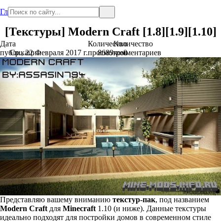
Главная
[Текстуры] Modern Craft [1.8][1.9][1.10]
Дата
Количество
Количество
публикации
Ср., 22 Февраля 2017 г.
просмотров
8689
комментариев
0
Представляю вашему вниманию
текстур-пак
, под названием
Modern Craft
для
Minecraft
1.10 (и ниже). Данные текстуры
идеально подходят для постройки домов в современном стиле