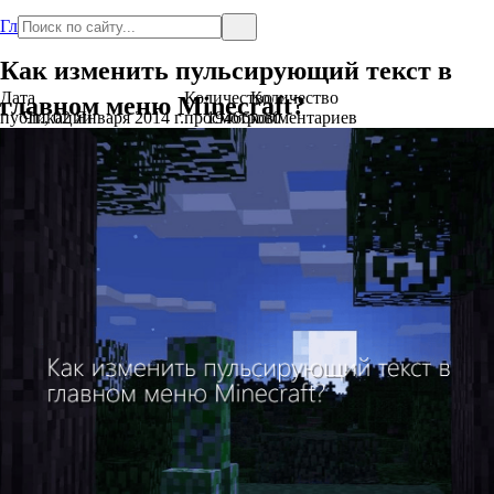
Главная
Как изменить пульсирующий текст в
Дата
Количество
Количество
главном меню Minecraft?
публикации
Чт., 02 Января 2014 г.
просмотров
19466
комментариев
0