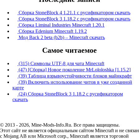
Сборка StoneBlock 4 1.21.1 с русификатором скачать
Сборка StoneBlock 3 1.18.2 с русификатором скачать
Сборка Liminal Industries Minecraft 1.20.1
Сборка Edenium Minecraft 1.19.2
Мод Back 2 beta (b2b) – Minecraft скачать
Самое читаемое
(315) Символы UTF-8 для чата Minecraft
(47) [Сборка] Новое поколение MrLololoshka [1.15.2]
(39) Таблица взрывоустойчивости блоков майнкрафт
(39) Включить использование читов в уже созданной
карте
(24) Сборка StoneBlock 3 1.18.2 с русификатором
скачать
© 2013 - 2026, Mine-Mods-Info.Ru. Все права защищены.
Этот сайт не является официальным сайтом Minecraft и не связан
с Mojang AB или Microsoft corp., Minecraft является торговой