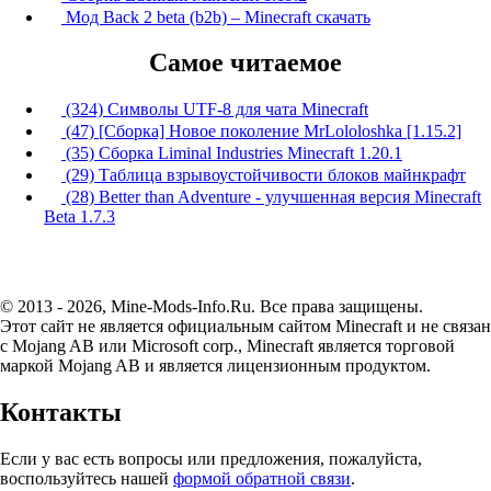
Мод Back 2 beta (b2b) – Minecraft скачать
Самое читаемое
(324) Символы UTF-8 для чата Minecraft
(47) [Сборка] Новое поколение MrLololoshka [1.15.2]
(35) Сборка Liminal Industries Minecraft 1.20.1
(29) Таблица взрывоустойчивости блоков майнкрафт
(28) Better than Adventure - улучшенная версия Minecraft
Beta 1.7.3
© 2013 - 2026, Mine-Mods-Info.Ru. Все права защищены.
Этот сайт не является официальным сайтом Minecraft и не связан
с Mojang AB или Microsoft corp., Minecraft является торговой
маркой Mojang AB и является лицензионным продуктом.
Контакты
Если у вас есть вопросы или предложения, пожалуйста,
воспользуйтесь нашей
формой обратной связи
.