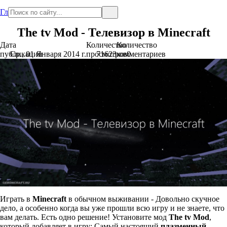
Главная
The tv Mod - Телевизор в Minecraft
Дата
Количество
Количество
публикации
Ср., 01 Января 2014 г.
просмотров
71623
комментариев
0
Играть в
Minecraft
в обычном выживании - Довольно скучное
дело, а особенно когда вы уже прошли всю игру и не знаете, что
вам делать. Есть одно решение! Установите мод
The tv Mod
,
который добавляет в игру: Самый настоящий
плазменный