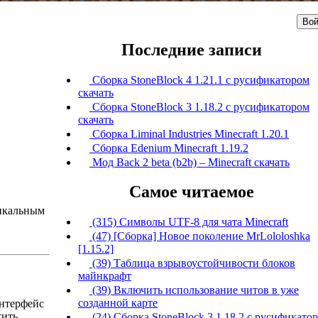
Вой
Последние записи
Сборка StoneBlock 4 1.21.1 с русификатором
скачать
Сборка StoneBlock 3 1.18.2 с русификатором
скачать
Сборка Liminal Industries Minecraft 1.20.1
Сборка Edenium Minecraft 1.19.2
Мод Back 2 beta (b2b) – Minecraft скачать
Самое читаемое
никальным
(315) Символы UTF-8 для чата Minecraft
(47) [Сборка] Новое поколение MrLololoshka
[1.15.2]
(39) Таблица взрывоустойчивости блоков
майнкрафт
(39) Включить использование читов в уже
созданной карте
Интерфейс
жить
(24) Сборка StoneBlock 3 1.18.2 с русификато