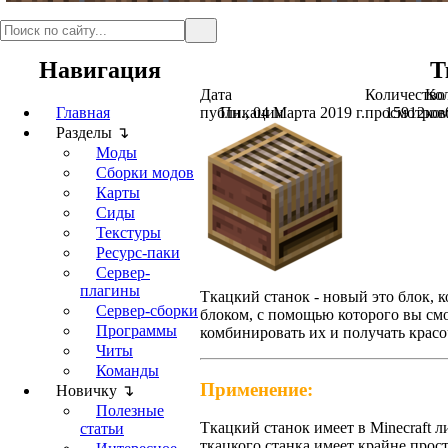
Навигация
Т
Дата
Количество
Ко
Главная
публикации
Пн., 04 Марта 2019 г.
просмотров
15912
ко
Разделы ↴
Моды
Сборки модов
Карты
Сиды
Текстуры
Ресурс-паки
Сервер-
плагины
Ткацкий станок - новый это блок, 
Сервер-сборки
блоком, с помощью которого вы смо
Программы
комбинировать их и получать крас
Читы
Команды
Применение:
Новичку ↴
Полезные
Ткацкий станок имеет в Minecraft л
статьи
ткацкого станка имеет крайне прос