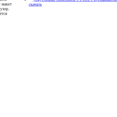
и макет
скачать
узор.
ется