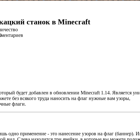
кацкий станок в Minecraft
личество
мментариев
0
который будет добавлен в обновлении Minecraft 1.14. Является у
жете без всякого труда наносить на флаг нужные вам узоры,
очные флаги.
ишь одно применение - это нанесение узоров на флаг (баннер). 
той вид. Слева находится три ячейки, в которые вы можете поло