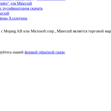
ples" для Minecraft
 с русификатором скачать
ecraft
феры Хэллоуина
 с Mojang AB или Microsoft corp., Minecraft является торговой 
ьзуйтесь нашей
формой обратной связи
.