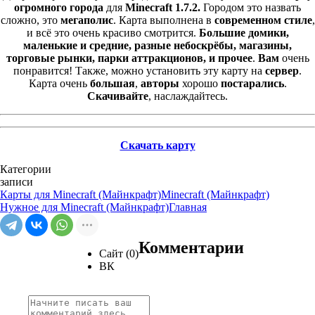
огромного
города
для
Minecraft 1.7.2.
Городом это назвать
сложно, это
мегаполис
. Карта выполнена в
современном стиле
,
и всё это очень красиво смотрится.
Большие домики,
маленькие и средние, разные небоскрёбы, магазины,
торговые рынки, парки аттракционов, и прочее
.
Вам
очень
понравится! Также, можно установить эту карту на
сервер
.
Карта очень
большая
,
авторы
хорошо
постарались
.
Скачивайте
, наслаждайтесь.
Скачать карту
Категории
записи
Карты для Minecraft (Майнкрафт)
Minecraft (Майнкрафт)
Нужное для Minecraft (Майнкрафт)
Главная
Комментарии
Сайт (0)
ВК