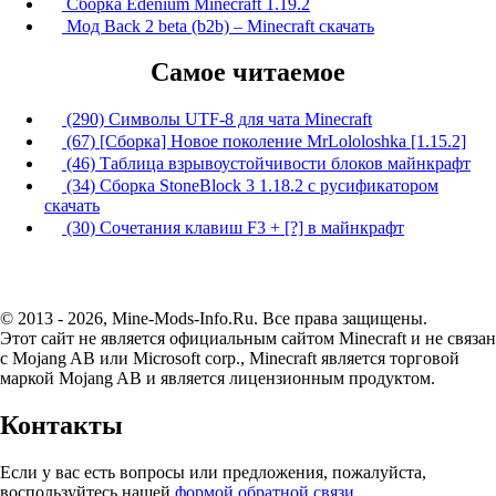
Сборка Edenium Minecraft 1.19.2
Мод Back 2 beta (b2b) – Minecraft скачать
Самое читаемое
(290) Символы UTF-8 для чата Minecraft
(67) [Сборка] Новое поколение MrLololoshka [1.15.2]
(46) Таблица взрывоустойчивости блоков майнкрафт
(34) Сборка StoneBlock 3 1.18.2 с русификатором
скачать
(30) Сочетания клавиш F3 + [?] в майнкрафт
© 2013 - 2026, Mine-Mods-Info.Ru. Все права защищены.
Этот сайт не является официальным сайтом Minecraft и не связан
с Mojang AB или Microsoft corp., Minecraft является торговой
маркой Mojang AB и является лицензионным продуктом.
Контакты
Если у вас есть вопросы или предложения, пожалуйста,
воспользуйтесь нашей
формой обратной связи
.