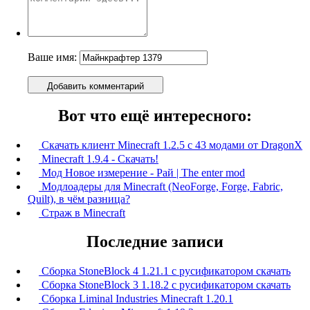
Ваше имя:
Добавить комментарий
Вот что ещё интересного:
Скачать клиент Minecraft 1.2.5 с 43 модами от DragonX
Minecraft 1.9.4 - Скачать!
Мод Новое измерение - Рай | The enter mod
Модлоадеры для Minecraft (NeoForge, Forge, Fabric,
Quilt), в чём разница?
Страж в Minecraft
Последние записи
Сборка StoneBlock 4 1.21.1 с русификатором скачать
Сборка StoneBlock 3 1.18.2 с русификатором скачать
Сборка Liminal Industries Minecraft 1.20.1