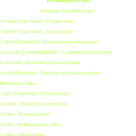
Все команды xClans
Команды создателя клана :
/c create [Clan Name] - Создать клан
/c delete [Clan Name] - Удалить клан
/c invite [Username] - Пригласить игрока в клан
/c set rank [Username] [Rank] - Установить игроку ранг
/c set home - Установить дом для клана
/c kick [Username] - Выгнать участника из клана
Команды игрока :
/c join [Clan name] - Войти в клан
/c home - Телепорт на дом клана
/c leave - Покинуть клан
/c who - Информация о клане
/c ranks - Ранги клана