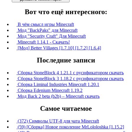
Вот что ещё интересного:
В чём смысл игры Minecraft
Мод "BackPaks" для Minecraft
Мод "Security Сraft" Для Minecraft
Minecraft 1.14.1 - Скачать!
[Мод] Better Villages [1.7.10] [1.7.2] [1.6.4]
Последние записи
Сборка StoneBlock 4 1.21.1 с русификатором скачать
Сборка StoneBlock 3 1.18.2 с русификатором скачать
Сборка Liminal Industries Minecraft 1.20.1
Сборка Edenium Minecraft 1.19.2
Мод Back 2 beta (b2b) – Minecraft скачать
Самое читаемое
(372) Символы UTF-8 для чата Minecraft
(59) [Сборка] Новое поколение MrLololoshka [1.15.2]