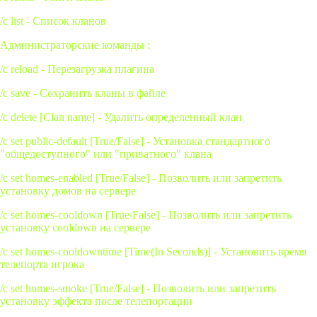
/c list - Список кланов
Администраторские команды :
/c reload - Перезагрузка плагина
/c save - Сохранить кланы в файле
/c delete [Clan name] - Удалить определенный клан
/c set public-default [True/False] - Установка стандартного
"общедоступного" или "приватного" клана
/c set homes-enabled [True/False] - Позволить или запретить
установку домов на сервере
/c set homes-cooldown [True/False] - Позволить или запретить
установку cooldown на сервере
/c set homes-cooldowntime [Time(In Seconds)] - Установить время
телепорта игрока
/c set homes-smoke [True/False] - Позволить или запретить
установку эффекта после телепортации