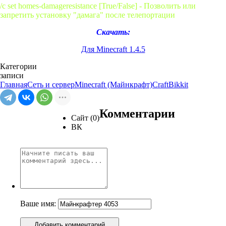
/c set homes-damageresistance [True/False] - Позволить или
запретить установку "дамага" после телепортации
Скачать:
Для Minecraft 1.4.5
Категории
записи
Главная
Сеть и сервер
Minecraft (Майнкрафт)
CraftBikkit
Комментарии
Сайт (0)
ВК
Ваше имя:
Добавить комментарий