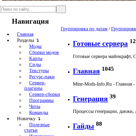
Навигация
Группировка по датам
/
Группировк
Главная
12
Разделы ↴
Готовые сервера
Моды
Сборки модов
Готовые сервера майнкрафт, Сер
Карты
Сиды
1045
Главная
Текстуры
Ресурс-паки
Сервер-
Mine-Mods-Info.Ru - Главная -
плагины
Сервер-сборки
39
Генерация
Программы
Читы
Процессы генерации, данжи, л
Команды
Новичку ↴
88
Полезные
Гайды
статьи