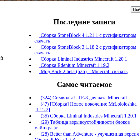
Вой
Последние записи
Сборка StoneBlock 4 1.21.1 с русификатором
скачать
Сборка StoneBlock 3 1.18.2 с русификатором
скачать
ft
Сборка Liminal Industries Minecraft 1.20.1
Сборка Edenium Minecraft 1.19.2
Мод Back 2 beta (b2b) – Minecraft скачать
Самое читаемое
(324) Символы UTF-8 для чата Minecraft
(47) [Сборка] Новое поколение MrLololoshka
[1.15.2]
(35) Сборка Liminal Industries Minecraft 1.20.1
(29) Таблица взрывоустойчивости блоков
майнкрафт
(28) Better than Adventure - улучшенная версия
Minecraft Beta 1.7.3