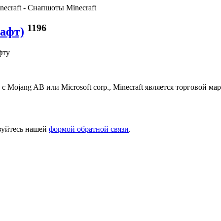
ecraft - Снапшоты Minecraft
1196
рафт)
фту
 с Mojang AB или Microsoft corp., Minecraft является торговой 
ьзуйтесь нашей
формой обратной связи
.