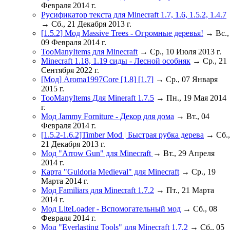
Февраля 2014 г.
Русификатор текста для Minecraft 1.7, 1.6, 1.5.2, 1.4.7
→ Сб., 21 Декабря 2013 г.
[1.5.2] Мод Massive Trees - Огромные деревья!
→ Вс.,
09 Февраля 2014 г.
TooManyItems для Minecraft
→ Ср., 10 Июля 2013 г.
Minecraft 1.18, 1.19 сиды - Лесной особняк
→ Ср., 21
Сентября 2022 г.
[Мод] Aroma1997Core [1.8] [1.7]
→ Ср., 07 Января
2015 г.
TooManyItems Для Mineraft 1.7.5
→ Пн., 19 Мая 2014
г.
Мод Jammy Forniture - Декор для дома
→ Вт., 04
Февраля 2014 г.
[1.5.2-1.6.2]Timber Mod | Быстрая рубка дерева
→ Сб.,
21 Декабря 2013 г.
Мод "Arrow Gun" для Minecraft
→ Вт., 29 Апреля
2014 г.
Карта "Guldoria Medieval" для Minecraft
→ Ср., 19
Марта 2014 г.
Мод Familiars для Minecraft 1.7.2
→ Пт., 21 Марта
2014 г.
Мод LiteLoader - Вспомогательный мод
→ Сб., 08
Февраля 2014 г.
Мод "Everlasting Tools" для Minecraft 1.7.2
→ Сб., 05