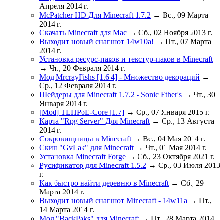
Апреля 2014 г.
McPatcher HD Для Minecraft 1.7.2
→ Вс., 09 Марта
2014 г.
Скачать Minecraft для Mac
→ Сб., 02 Ноября 2013 г.
Выходит новый снапшот 14w10a!
→ Пт., 07 Марта
2014 г.
Установка ресурс-паков и текстур-паков в Minecraft
→ Чт., 20 Февраля 2014 г.
Мод MrcrayFishs [1.6.4] - Множество декораций
→
Ср., 12 Февраля 2014 г.
Шейдеры для Minecraft 1.7.2 - Sonic Ether's
→ Чт., 30
Января 2014 г.
[Mod] TLHPoE-Core [1.7]
→ Ср., 07 Января 2015 г.
Карта "Rpg Server" Для Minecraft
→ Ср., 13 Августа
2014 г.
Сокровищницы в Minecraft
→ Вс., 04 Мая 2014 г.
Скин "GvLak" для Minecraft
→ Чт., 01 Мая 2014 г.
Установка Minecraft Forge
→ Сб., 23 Октября 2021 г.
Русификатор для Minecraft 1.5.2
→ Ср., 03 Июля 2013
г.
Как быстро найти деревню в Minecraft
→ Сб., 29
Марта 2014 г.
Выходит новый снапшот Minecraft - 14w11a
→ Пт.,
14 Марта 2014 г.
Мод "BackPaks" для Minecraft
→ Пт., 28 Марта 2014