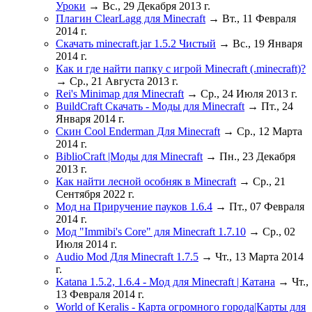
Уроки
→ Вс., 29 Декабря 2013 г.
Плагин ClearLagg для Minecraft
→ Вт., 11 Февраля
2014 г.
Скачать minecraft.jar 1.5.2 Чистый
→ Вс., 19 Января
2014 г.
Как и где найти папку с игрой Minecraft (.minecraft)?
→ Ср., 21 Августа 2013 г.
Rei's Minimap для Minecraft
→ Ср., 24 Июля 2013 г.
BuildCraft Скачать - Моды для Minecraft
→ Пт., 24
Января 2014 г.
Скин Cool Enderman Для Minecraft
→ Ср., 12 Марта
2014 г.
BiblioCraft |Моды для Minecraft
→ Пн., 23 Декабря
2013 г.
Как найти лесной особняк в Minecraft
→ Ср., 21
Сентября 2022 г.
Мод на Приручение пауков 1.6.4
→ Пт., 07 Февраля
2014 г.
Мод "Immibi's Core" для Minecraft 1.7.10
→ Ср., 02
Июля 2014 г.
Audio Mod Для Minecraft 1.7.5
→ Чт., 13 Марта 2014
г.
Katana 1.5.2, 1.6.4 - Мод для Minecraft | Катана
→ Чт.,
13 Февраля 2014 г.
World of Keralis - Карта огромного города|Карты для