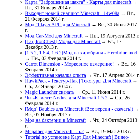
Карта "Заброшенная шахта" - Карты для minecraft
→
Пт., 31 Января 2014 г.
Выходит новый снапшот Minecraft - 14w08a
→ Пт.,
21 Февраля 2014 г.
Мод "Player API" для Minecraft
→ Вс., 30 Июля 2017
г.
Мод Car-Mod для Minecraft
→ Пн., 19 Августа 2013 г.
[1.6] IronChest | Моды для Minecraft
→ Вт., 17
Декабря 2013 г.
[1.5.2, 1.6.4, 1.6.2]Мод на хиробрина - Herobrine mod
→ Пн., 03 Февраля 2014 г.
Carrot Dimension - Морковное измерение!
→ Вс., 16
Февраля 2014 г.
Эффективная качалка опыта
→ Чт., 17 Апреля 2014 г.
HawkPack - Текстур-Пак | Текстуры Для Minecraft
→
Ср., 22 Января 2014 г.
Magic Launcher скачать
→ Ср., 11 Июня 2014 г.
Чит-Клиент: Nodus, для Minecraft 1.5.2
→ Ср., 26
Февраля 2014 г.
[Мод] Baubles для Minecraft (Все версии - скачать!)
→
Вс., 05 Ноября 2017 г.
Мод на бактерии в Minecraft
→ Чт., 24 Октября 2013
г.
Mcpather для Minecraft 1.5.2
→ Вс., 19 Мая 2013 г.
Tutorial по установке Карт Для Minecraft | Видео-