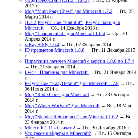
[Мод] DecoCraft [1.11.2 - 1.6.2]
→ Вс., 23 Апреля
2017 г.
Мод "Multi Page Chest" для Minecraft 1.7.2
→ Вт., 25
Марта 2014 г.
[1.7.2]Ресурс-Пак "Faithful" | Ресурс-паки для
Minecraft
→ Сб., 14 Декабря 2013 г.
Мод "Thaumcraft 4" для Minecraft 1.6.4
→ Ср., 30
Апреля 2014 г.
x-Ray + Fly 1.6.4
→ Пт., 07 Февраля 2014 г.
ID предметов Minecraft 1.8.8
→ Пт., 11 Декабря 2015
г.
Пиратский лаунчер Minecraft с версии 1.0.0 по 1.7.4
→ Пт., 21 Февраля 2014 г.
Lwc | - Плагины для Minecraft
→ Вт., 21 Января 2014
г.
Ресурс-Пак "EasyDefalut" Для Minecraft 1.7.8
→ Пт.,
06 Июня 2014 г.
Мод "RadixCore" для Minecraft
→ Чт., 23 Октября
2014 г.
Мод "Winter WarFare" Для Minecraft
→ Вс., 18 Мая
2014 г.
Мод "Slender Reimagined" для Minecraft 1.6.2
→ Вс.,
23 Февраля 2014 г.
Minecraft 1.11 - Скачать!
→ Пт., 30 Декабря 2016 г.
Что такое шейдеры в Minecraft?
→ Вт., 15 Октября