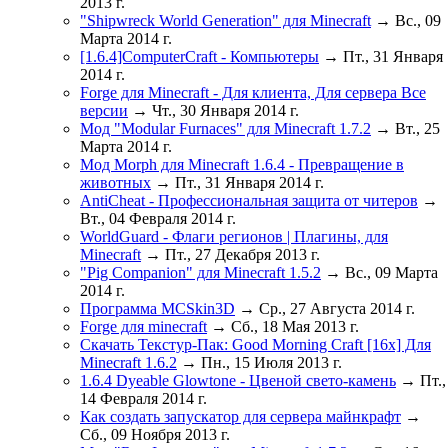
2013 г.
"Shipwreck World Generation" для Minecraft
→ Вс., 09
Марта 2014 г.
[1.6.4]ComputerCraft - Компьютеры
→ Пт., 31 Января
2014 г.
Forge для Minecraft - Для клиента, Для сервера Все
версии
→ Чт., 30 Января 2014 г.
Мод "Modular Furnaces" для Minecraft 1.7.2
→ Вт., 25
Марта 2014 г.
Мод Morph для Minecraft 1.6.4 - Превращение в
животных
→ Пт., 31 Января 2014 г.
AntiCheat - Профессиональная защита от читеров
→
Вт., 04 Февраля 2014 г.
WorldGuard - Флаги регионов | Плагины, для
Minecraft
→ Пт., 27 Декабря 2013 г.
"Pig Companion" для Minecraft 1.5.2
→ Вс., 09 Марта
2014 г.
Программа MCSkin3D
→ Ср., 27 Августа 2014 г.
Forge для minecraft
→ Сб., 18 Мая 2013 г.
Скачать Текстур-Пак: Good Morning Craft [16x] Для
Minecraft 1.6.2
→ Пн., 15 Июля 2013 г.
1.6.4 Dyeable Glowtone - Цвеной свето-камень
→ Пт.,
14 Февраля 2014 г.
Как создать запускатор для сервера майнкрафт
→
Сб., 09 Ноября 2013 г.