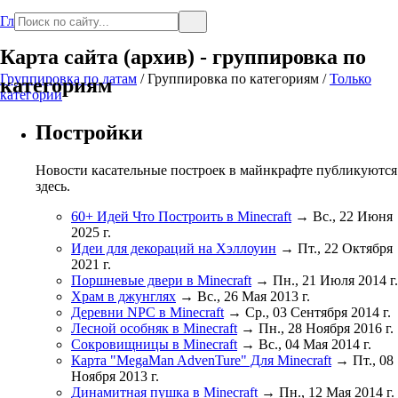
Главная
Карта сайта (архив) - группировка по
Группировка по датам
/
Группировка по категориям
/
Только
категориям
категории
Постройки
Новости касательные построек в майнкрафте публикуются
здесь.
60+ Идей Что Построить в Minecraft
→ Вс., 22 Июня
2025 г.
Идеи для декораций на Хэллоуин
→ Пт., 22 Октября
2021 г.
Поршневые двери в Minecraft
→ Пн., 21 Июля 2014 г.
Храм в джунглях
→ Вс., 26 Мая 2013 г.
Деревни NPC в Minecraft
→ Ср., 03 Сентября 2014 г.
Лесной особняк в Minecraft
→ Пн., 28 Ноября 2016 г.
Сокровищницы в Minecraft
→ Вс., 04 Мая 2014 г.
Карта "MegaMan AdvenTure" Для Minecraft
→ Пт., 08
Ноября 2013 г.
Динамитная пушка в Minecraft
→ Пн., 12 Мая 2014 г.