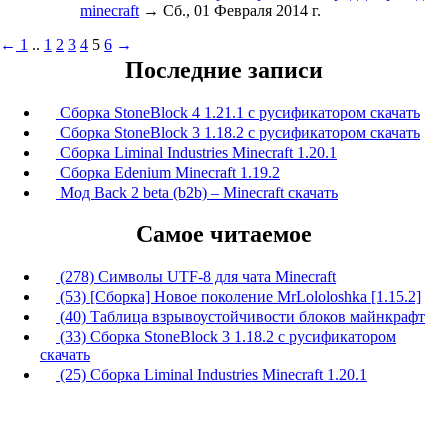
minecraft
→ Сб., 01 Февраля 2014 г.
←
1
..
1
2
3
4
5
6
→
Последние записи
Сборка StoneBlock 4 1.21.1 с русификатором скачать
Сборка StoneBlock 3 1.18.2 с русификатором скачать
Сборка Liminal Industries Minecraft 1.20.1
Сборка Edenium Minecraft 1.19.2
Мод Back 2 beta (b2b) – Minecraft скачать
Самое читаемое
(278) Символы UTF-8 для чата Minecraft
(53) [Сборка] Новое поколение MrLololoshka [1.15.2]
(40) Таблица взрывоустойчивости блоков майнкрафт
(33) Сборка StoneBlock 3 1.18.2 с русификатором
скачать
(25) Сборка Liminal Industries Minecraft 1.20.1