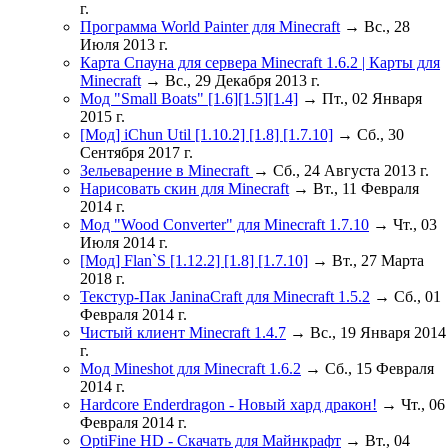
г.
Программа World Painter для Minecraft
→ Вс., 28
Июля 2013 г.
Карта Спауна для сервера Minecraft 1.6.2 | Карты для
Minecraft
→ Вс., 29 Декабря 2013 г.
Мод "Small Boats" [1.6][1.5][1.4]
→ Пт., 02 Января
2015 г.
[Мод] iChun Util [1.10.2] [1.8] [1.7.10]
→ Сб., 30
Сентября 2017 г.
Зельеварение в Minecraft
→ Сб., 24 Августа 2013 г.
Нарисовать скин для Minecraft
→ Вт., 11 Февраля
2014 г.
Мод "Wood Converter" для Minecraft 1.7.10
→ Чт., 03
Июля 2014 г.
[Мод] Flan`S [1.12.2] [1.8] [1.7.10]
→ Вт., 27 Марта
2018 г.
Текстур-Пак JaninaCraft для Minecraft 1.5.2
→ Сб., 01
Февраля 2014 г.
Чистый клиент Minecraft 1.4.7
→ Вс., 19 Января 2014
г.
Мод Mineshot для Minecraft 1.6.2
→ Сб., 15 Февраля
2014 г.
Hardcore Enderdragon - Новый хард дракон!
→ Чт., 06
Февраля 2014 г.
OptiFine HD - Скачать для Майнкрафт
→ Вт., 04