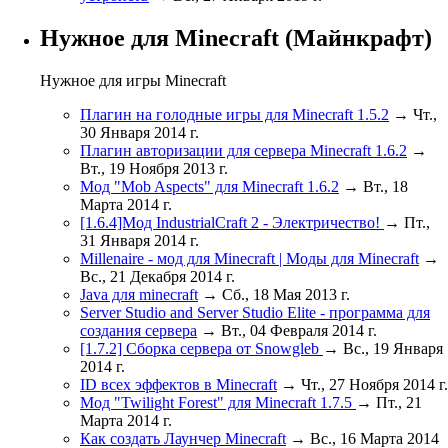
Нужное для Minecraft (Майнкрафт)
Нужное для игры Minecraft
Плагин на голодные игры для Minecraft 1.5.2
→ Чт.,
30 Января 2014 г.
Плагин авторизации для сервера Minecraft 1.6.2
→
Вт., 19 Ноября 2013 г.
Мод "Mob Aspects" для Minecraft 1.6.2
→ Вт., 18
Марта 2014 г.
[1.6.4]Мод IndustrialCraft 2 - Электричество!
→ Пт.,
31 Января 2014 г.
Millenaire - мод для Minecraft | Моды для Minecraft
→
Вс., 21 Декабря 2014 г.
Java для minecraft
→ Сб., 18 Мая 2013 г.
Server Studio and Server Studio Elite - программа для
создания сервера
→ Вт., 04 Февраля 2014 г.
[1.7.2] Сборка сервера от Snowgleb
→ Вс., 19 Января
2014 г.
ID всех эффектов в Minecraft
→ Чт., 27 Ноября 2014 г.
Мод "Twilight Forest" для Minecraft 1.7.5
→ Пт., 21
Марта 2014 г.
Как создать Лаунчер Minecraft
→ Вс., 16 Марта 2014