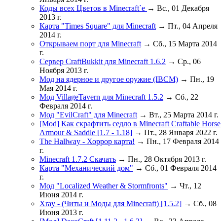
Коды всех Цветов в Minecraft`e
→ Вс., 01 Декабря
2013 г.
Карта "Times Square" для Minecraft
→ Пт., 04 Апреля
2014 г.
Открываем порт для Minecraft
→ Сб., 15 Марта 2014
г.
Сервер CraftBukkit для Minecraft 1.6.2
→ Ср., 06
Ноября 2013 г.
Мод на ядерное и другое оружие (IBCM)
→ Пн., 19
Мая 2014 г.
Мод VillageTavern для Minecraft 1.5.2
→ Сб., 22
Февраля 2014 г.
Мод "EvilCraft" для Minecraft
→ Вт., 25 Марта 2014 г.
[Mod] Как скрафтить седло в Minecraft Craftable Horse
Armour & Saddle [1.7 - 1.18]
→ Пт., 28 Января 2022 г.
The Hallway - Хоррор карта!
→ Пн., 17 Февраля 2014
г.
Minecraft 1.7.2 Скачать
→ Пн., 28 Октября 2013 г.
Карта "Механический дом"
→ Сб., 01 Февраля 2014
г.
Мод "Localized Weather & Stormfronts"
→ Чт., 12
Июня 2014 г.
Xray - (Читы и Моды для Minecraft) [1.5.2]
→ Сб., 08
Июня 2013 г.