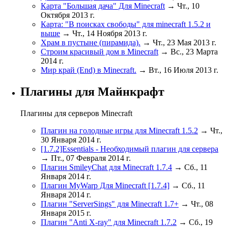
Карта "Большая дача" Для Minecraft
→ Чт., 10
Октября 2013 г.
Карта: "В поисках свободы" для minecraft 1.5.2 и
выше
→ Чт., 14 Ноября 2013 г.
Храм в пустыне (пирамида).
→ Чт., 23 Мая 2013 г.
Строим красивый дом в Minecraft
→ Вс., 23 Марта
2014 г.
Мир край (End) в Minecraft.
→ Вт., 16 Июля 2013 г.
Плагины для Майнкрафт
Плагины для серверов Minecraft
Плагин на голодные игры для Minecraft 1.5.2
→ Чт.,
30 Января 2014 г.
[1.7.2]Essentials - Необходимый плагин для сервера
→ Пт., 07 Февраля 2014 г.
Плагин SmileyChat для Minecraft 1.7.4
→ Сб., 11
Января 2014 г.
Плагин MyWarp Для Minecraft [1.7.4]
→ Сб., 11
Января 2014 г.
Плагин "ServerSings" для Minecraft 1.7+
→ Чт., 08
Января 2015 г.
Плагин "Anti X-ray" для Minecraft 1.7.2
→ Сб., 19