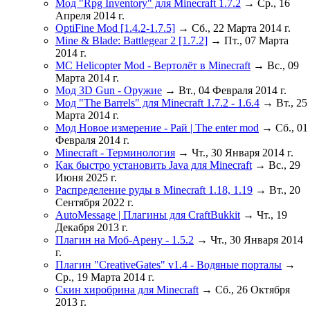
Мод "Rpg Inventory" для Minecraft 1.7.2
→ Ср., 16
Апреля 2014 г.
OptiFine Mod [1.4.2-1.7.5]
→ Сб., 22 Марта 2014 г.
Mine & Blade: Battlegear 2 [1.7.2]
→ Пт., 07 Марта
2014 г.
MC Helicopter Mod - Вертолёт в Minecraft
→ Вс., 09
Марта 2014 г.
Мод 3D Gun - Оружие
→ Вт., 04 Февраля 2014 г.
Мод "The Barrels" для Minecraft 1.7.2 - 1.6.4
→ Вт., 25
Марта 2014 г.
Мод Новое измерение - Рай | The enter mod
→ Сб., 01
Февраля 2014 г.
Minecraft - Терминология
→ Чт., 30 Января 2014 г.
Как быстро установить Java для Minecraft
→ Вс., 29
Июня 2025 г.
Распределение руды в Minecraft 1.18, 1.19
→ Вт., 20
Сентября 2022 г.
AutoMessage | Плагины для CraftBukkit
→ Чт., 19
Декабря 2013 г.
Плагин на Моб-Арену - 1.5.2
→ Чт., 30 Января 2014
г.
Плагин "CreativeGates" v1.4 - Водяные порталы
→
Ср., 19 Марта 2014 г.
Скин хиробрина для Minecraft
→ Сб., 26 Октября
2013 г.