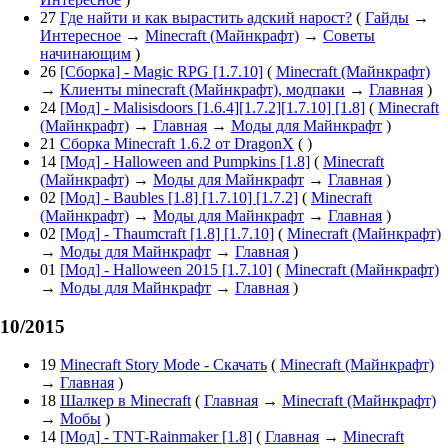
27
Где найти и как вырастить адский нарост?
(
Гайды
→
Интересное
→
Minecraft (Майнкрафт)
→
Советы
начинающим
)
26
[Сборка] - Magic RPG [1.7.10]
(
Minecraft (Майнкрафт)
→
Клиенты minecraft (Майнкрафт), модпаки
→
Главная
)
24
[Мод] - Malisisdoors [1.6.4][1.7.2][1.7.10] [1.8]
(
Minecraft
(Майнкрафт)
→
Главная
→
Моды для Майнкрафт
)
21
Сборка Minecraft 1.6.2 от DragonX
( )
14
[Мод] - Halloween and Pumpkins [1.8]
(
Minecraft
(Майнкрафт)
→
Моды для Майнкрафт
→
Главная
)
02
[Мод] - Baubles [1.8] [1.7.10] [1.7.2]
(
Minecraft
(Майнкрафт)
→
Моды для Майнкрафт
→
Главная
)
02
[Мод] - Thaumcraft [1.8] [1.7.10]
(
Minecraft (Майнкрафт)
→
Моды для Майнкрафт
→
Главная
)
01
[Мод] - Halloween 2015 [1.7.10]
(
Minecraft (Майнкрафт)
→
Моды для Майнкрафт
→
Главная
)
10/2015
19
Minecraft Story Mode - Скачать
(
Minecraft (Майнкрафт)
→
Главная
)
18
Шалкер в Minecraft
(
Главная
→
Minecraft (Майнкрафт)
→
Мобы
)
14
[Мод] - TNT-Rainmaker [1.8]
(
Главная
→
Minecraft