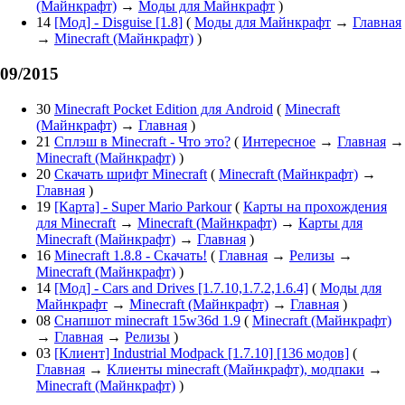
(Майнкрафт)
→
Моды для Майнкрафт
)
14
[Мод] - Disguise [1.8]
(
Моды для Майнкрафт
→
Главная
→
Minecraft (Майнкрафт)
)
09/2015
30
Minecraft Pocket Edition для Android
(
Minecraft
(Майнкрафт)
→
Главная
)
21
Сплэш в Minecraft - Что это?
(
Интересное
→
Главная
→
Minecraft (Майнкрафт)
)
20
Скачать шрифт Minecraft
(
Minecraft (Майнкрафт)
→
Главная
)
19
[Карта] - Super Mario Parkour
(
Карты на прохождения
для Minecraft
→
Minecraft (Майнкрафт)
→
Карты для
Minecraft (Майнкрафт)
→
Главная
)
16
Minecraft 1.8.8 - Скачать!
(
Главная
→
Релизы
→
Minecraft (Майнкрафт)
)
14
[Мод] - Cars and Drives [1.7.10,1.7.2,1.6.4]
(
Моды для
Майнкрафт
→
Minecraft (Майнкрафт)
→
Главная
)
08
Снапшот minecraft 15w36d 1.9
(
Minecraft (Майнкрафт)
→
Главная
→
Релизы
)
03
[Клиент] Industrial Modpack [1.7.10] [136 модов]
(
Главная
→
Клиенты minecraft (Майнкрафт), модпаки
→
Minecraft (Майнкрафт)
)