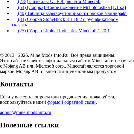
(278) Символы UTF-8 для чата Minecraft
(53) [Сборка] Новое поколение MrLololoshka [1.15.2]
(40) Таблица взрывоустойчивости блоков майнкрафт
(33) Сборка StoneBlock 3 1.18.2 с русификатором
скачать
(25) Сборка Liminal Industries Minecraft 1.20.1
© 2013 - 2026, Mine-Mods-Info.Ru. Все права защищены.
Этот сайт не является официальным сайтом Minecraft и не связан
с Mojang AB или Microsoft corp., Minecraft является торговой
маркой Mojang AB и является лицензионным продуктом.
Контакты
Если у вас есть вопросы или предложения, пожалуйста,
воспользуйтесь нашей
формой обратной связи
.
admin@mine-mods-info.ru
Полезные ссылки