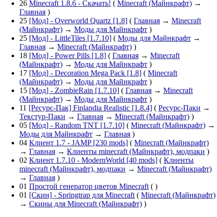
26
Minecraft 1.8.6 - Скачать!
(
Minecraft (Майнкрафт)
→
Главная
)
25
[Мод] - Overworld Quartz [1.8]
(
Главная
→
Minecraft
(Майнкрафт)
→
Моды для Майнкрафт
)
25
[Мод] - LittleTiles [1.7.10]
(
Моды для Майнкрафт
→
Главная
→
Minecraft (Майнкрафт)
)
18
[Мод] - Power Pills [1.8]
(
Главная
→
Minecraft
(Майнкрафт)
→
Моды для Майнкрафт
)
17
[Мод] - Decoration Mega Pack [1.8]
(
Minecraft
(Майнкрафт)
→
Моды для Майнкрафт
)
15
[Мод] - ZombieRain [1.7.10]
(
Главная
→
Minecraft
(Майнкрафт)
→
Моды для Майнкрафт
)
11
[Ресурс-Пак] Finlandia Realistic [1.8.4]
(
Ресурс-Паки
→
Текстур-Паки
→
Главная
→
Minecraft (Майнкрафт)
)
05
[Мод] - Random TNT [1.7.10]
(
Minecraft (Майнкрафт)
→
Моды для Майнкрафт
→
Главная
)
04
Клиент 1.7 - JAMP [230 mods]
(
Minecraft (Майнкрафт)
→
Главная
→
Клиенты minecraft (Майнкрафт), модпаки
)
02
Клиент 1.7.10 - ModernWorld [40 mods]
(
Клиенты
minecraft (Майнкрафт), модпаки
→
Minecraft (Майнкрафт)
→
Главная
)
01
Простой генератор цветов Minecraft
( )
01
[Скин] - Springtrap для Minecraft
(
Minecraft (Майнкрафт)
→
Скины для Minecraft (Майнкрафт)
)