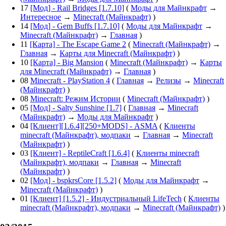
17
[Мод] - Rail Bridges [1.7.10]
(
Моды для Майнкрафт
→
Интересное
→
Minecraft (Майнкрафт)
)
14
[Мод] - Gem Buffs [1.7.10]
(
Моды для Майнкрафт
→
Minecraft (Майнкрафт)
→
Главная
)
11
[Карта] - The Escape Game 2
(
Minecraft (Майнкрафт)
→
Главная
→
Карты для Minecraft (Майнкрафт)
)
10
[Карта] - Big Mansion
(
Minecraft (Майнкрафт)
→
Карты
для Minecraft (Майнкрафт)
→
Главная
)
08
Minecraft - PlayStation 4
(
Главная
→
Релизы
→
Minecraft
(Майнкрафт)
)
08
Minecraft: Режим Истории
(
Minecraft (Майнкрафт)
)
05
[Мод] - Salty Sunshine [1.7]
(
Главная
→
Minecraft
(Майнкрафт)
→
Моды для Майнкрафт
)
04
[Клиент][1.6.4][250+MODS] - ASMA
(
Клиенты
minecraft (Майнкрафт), модпаки
→
Главная
→
Minecraft
(Майнкрафт)
)
03
[Клиент] - ReptileCraft [1.6.4]
(
Клиенты minecraft
(Майнкрафт), модпаки
→
Главная
→
Minecraft
(Майнкрафт)
)
02
[Мод] - bspkrsCore [1.5.2]
(
Моды для Майнкрафт
→
Minecraft (Майнкрафт)
)
01
[Клиент] [1.5.2] - Индустриальный LifeTech
(
Клиенты
minecraft (Майнкрафт), модпаки
→
Minecraft (Майнкрафт)
)