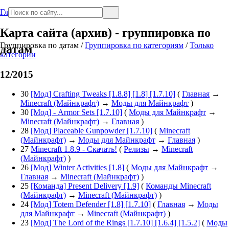
Главная
Карта сайта (архив) - группировка по
Группировка по датам
/
Группировка по категориям
/
Только
датам
категории
12/2015
30
[Мод] Crafting Tweaks [1.8.8] [1.8] [1.7.10]
(
Главная
→
Minecraft (Майнкрафт)
→
Моды для Майнкрафт
)
30
[Мод] - Armor Sets [1.7.10]
(
Моды для Майнкрафт
→
Minecraft (Майнкрафт)
→
Главная
)
28
[Мод] Placeable Gunpowder [1.7.10]
(
Minecraft
(Майнкрафт)
→
Моды для Майнкрафт
→
Главная
)
27
Minecraft 1.8.9 - Скачать!
(
Релизы
→
Minecraft
(Майнкрафт)
)
26
[Мод] Winter Activities [1.8]
(
Моды для Майнкрафт
→
Главная
→
Minecraft (Майнкрафт)
)
25
[Команда] Present Delivery [1.9]
(
Команды Minecraft
(Майнкрафт)
→
Minecraft (Майнкрафт)
)
24
[Мод] Totem Defender [1.8] [1.7.10]
(
Главная
→
Моды
для Майнкрафт
→
Minecraft (Майнкрафт)
)
23
[Мод] The Lord of the Rings [1.7.10] [1.6.4] [1.5.2]
(
Моды