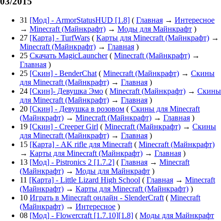
03/2015
31
[Мод] - ArmorStatusHUD [1.8]
(
Главная
→
Интересное
→
Minecraft (Майнкрафт)
→
Моды для Майнкрафт
)
27
[Карта] - TurfWars
(
Карты для Minecraft (Майнкрафт)
→
Minecraft (Майнкрафт)
→
Главная
)
25
Скачать MagicLauncher
(
Minecraft (Майнкрафт)
→
Главная
)
25
[Скин] - BenderChat
(
Minecraft (Майнкрафт)
→
Скины
для Minecraft (Майнкрафт)
→
Главная
)
24
[Скин]- Девушка Эмо
(
Minecraft (Майнкрафт)
→
Скины
для Minecraft (Майнкрафт)
→
Главная
)
20
[Скин] - Девушка в розовом
(
Скины для Minecraft
(Майнкрафт)
→
Minecraft (Майнкрафт)
→
Главная
)
19
[Скин] - Creeper Girl
(
Minecraft (Майнкрафт)
→
Скины
для Minecraft (Майнкрафт)
→
Главная
)
15
[Карта] - AK rifle для Minecraft
(
Minecraft (Майнкрафт)
→
Карты для Minecraft (Майнкрафт)
→
Главная
)
13
[Мод] - Pistronics 2 [1.7.2]
(
Главная
→
Minecraft
(Майнкрафт)
→
Моды для Майнкрафт
)
11
[Карта] - Little Lizard High School
(
Главная
→
Minecraft
(Майнкрафт)
→
Карты для Minecraft (Майнкрафт)
)
10
Играть в Minecraft онлайн - SlenderCraft
(
Minecraft
(Майнкрафт)
→
Интересное
)
08
[Мод] - Flowercraft [1.7.10][1.8]
(
Моды для Майнкрафт