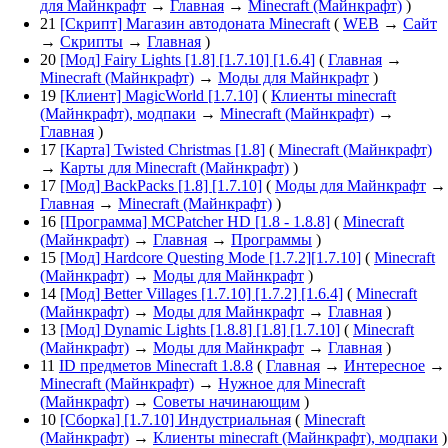
для Майнкрафт
→
Главная
→
Minecraft (Майнкрафт)
)
21
[Скрипт] Магазин автодоната Minecraft
(
WEB
→
Сайт
→
Скрипты
→
Главная
)
20
[Мод] Fairy Lights [1.8] [1.7.10] [1.6.4]
(
Главная
→
Minecraft (Майнкрафт)
→
Моды для Майнкрафт
)
19
[Клиент] MagicWorld [1.7.10]
(
Клиенты minecraft
(Майнкрафт), модпаки
→
Minecraft (Майнкрафт)
→
Главная
)
17
[Карта] Twisted Christmas [1.8]
(
Minecraft (Майнкрафт)
→
Карты для Minecraft (Майнкрафт)
)
17
[Мод] BackPacks [1.8] [1.7.10]
(
Моды для Майнкрафт
→
Главная
→
Minecraft (Майнкрафт)
)
16
[Программа] MCPatcher HD [1.8 - 1.8.8]
(
Minecraft
(Майнкрафт)
→
Главная
→
Программы
)
15
[Мод] Hardcore Questing Mode [1.7.2][1.7.10]
(
Minecraft
(Майнкрафт)
→
Моды для Майнкрафт
)
14
[Мод] Better Villages [1.7.10] [1.7.2] [1.6.4]
(
Minecraft
(Майнкрафт)
→
Моды для Майнкрафт
→
Главная
)
13
[Мод] Dynamic Lights [1.8.8] [1.8] [1.7.10]
(
Minecraft
(Майнкрафт)
→
Моды для Майнкрафт
→
Главная
)
11
ID предметов Minecraft 1.8.8
(
Главная
→
Интересное
→
Minecraft (Майнкрафт)
→
Нужное для Minecraft
(Майнкрафт)
→
Советы начинающим
)
10
[Сборка] [1.7.10] Индустриальная
(
Minecraft
(Майнкрафт)
→
Клиенты minecraft (Майнкрафт), модпаки
)