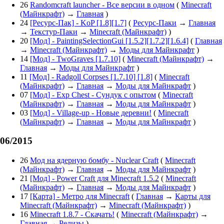
26
Randomcraft launcher - Все версии в одном
(
Minecraft
(Майнкрафт)
→
Главная
)
24
[Ресурс-Пак] - KoP [1.8][1.7]
(
Ресурс-Паки
→
Главная
→
Текстур-Паки
→
Minecraft (Майнкрафт)
)
20
[Мод] - PaintingSelectionGui [1.5.2][1.7.2][1.6.4]
(
Главная
→
Minecraft (Майнкрафт)
→
Моды для Майнкрафт
)
14
[Мод] - TwoGraves [1.7.10]
(
Minecraft (Майнкрафт)
→
Главная
→
Моды для Майнкрафт
)
11
[Мод] - Radgoll Corpses [1.7.10] [1.8]
(
Minecraft
(Майнкрафт)
→
Главная
→
Моды для Майнкрафт
)
07
[Мод] - Exp Chest - Сундук с опытом
(
Minecraft
(Майнкрафт)
→
Главная
→
Моды для Майнкрафт
)
03
[Мод] - Village-up - Новые деревни!
(
Minecraft
(Майнкрафт)
→
Главная
→
Моды для Майнкрафт
)
06/2015
26
Мод на ядерную бомбу - Nuclear Craft
(
Minecraft
(Майнкрафт)
→
Главная
→
Моды для Майнкрафт
)
21
[Мод] - Power Craft для Minecraft 1.5.2
(
Minecraft
(Майнкрафт)
→
Главная
→
Моды для Майнкрафт
)
17
[Карта] - Метро для Minecraft
(
Главная
→
Карты для
Minecraft (Майнкрафт)
→
Minecraft (Майнкрафт)
)
16
Minecraft 1.8.7 - Скачать!
(
Minecraft (Майнкрафт)
→
Главная
→
Релизы
)