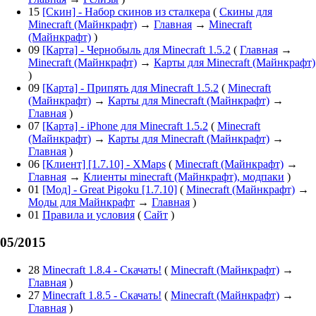
15
[Скин] - Набор скинов из сталкера
(
Скины для
Minecraft (Майнкрафт)
→
Главная
→
Minecraft
(Майнкрафт)
)
09
[Карта] - Чернобыль для Minecraft 1.5.2
(
Главная
→
Minecraft (Майнкрафт)
→
Карты для Minecraft (Майнкрафт)
)
09
[Карта] - Припять для Minecraft 1.5.2
(
Minecraft
(Майнкрафт)
→
Карты для Minecraft (Майнкрафт)
→
Главная
)
07
[Карта] - iPhone для Minecraft 1.5.2
(
Minecraft
(Майнкрафт)
→
Карты для Minecraft (Майнкрафт)
→
Главная
)
06
[Клиент] [1.7.10] - XMaps
(
Minecraft (Майнкрафт)
→
Главная
→
Клиенты minecraft (Майнкрафт), модпаки
)
01
[Мод] - Great Pigoku [1.7.10]
(
Minecraft (Майнкрафт)
→
Моды для Майнкрафт
→
Главная
)
01
Правила и условия
(
Сайт
)
05/2015
28
Minecraft 1.8.4 - Скачать!
(
Minecraft (Майнкрафт)
→
Главная
)
27
Minecraft 1.8.5 - Скачать!
(
Minecraft (Майнкрафт)
→
Главная
)