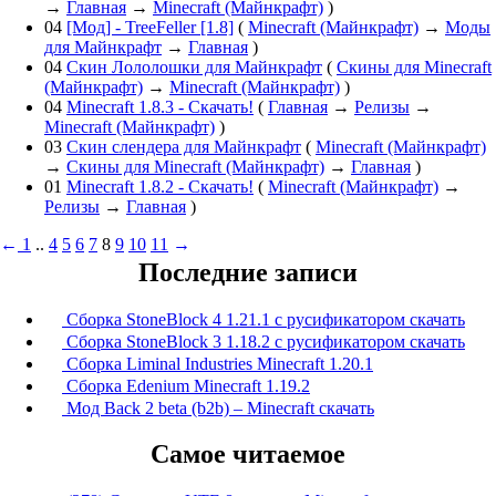
→
Главная
→
Minecraft (Майнкрафт)
)
04
[Мод] - TreeFeller [1.8]
(
Minecraft (Майнкрафт)
→
Моды
для Майнкрафт
→
Главная
)
04
Скин Лололошки для Майнкрафт
(
Скины для Minecraft
(Майнкрафт)
→
Minecraft (Майнкрафт)
)
04
Minecraft 1.8.3 - Скачать!
(
Главная
→
Релизы
→
Minecraft (Майнкрафт)
)
03
Скин слендера для Майнкрафт
(
Minecraft (Майнкрафт)
→
Скины для Minecraft (Майнкрафт)
→
Главная
)
01
Minecraft 1.8.2 - Скачать!
(
Minecraft (Майнкрафт)
→
Релизы
→
Главная
)
←
1
..
4
5
6
7
8
9
10
11
→
Последние записи
Сборка StoneBlock 4 1.21.1 с русификатором скачать
Сборка StoneBlock 3 1.18.2 с русификатором скачать
Сборка Liminal Industries Minecraft 1.20.1
Сборка Edenium Minecraft 1.19.2
Мод Back 2 beta (b2b) – Minecraft скачать
Самое читаемое