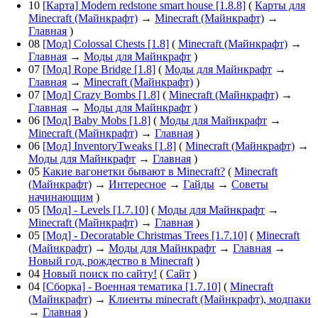
10
[Карта] Modern redstone smart house [1.8.8]
(
Карты для
Minecraft (Майнкрафт)
→
Minecraft (Майнкрафт)
→
Главная
)
08
[Мод] Colossal Chests [1.8]
(
Minecraft (Майнкрафт)
→
Главная
→
Моды для Майнкрафт
)
07
[Мод] Rope Bridge [1.8]
(
Моды для Майнкрафт
→
Главная
→
Minecraft (Майнкрафт)
)
07
[Мод] Crazy Bombs [1.8]
(
Minecraft (Майнкрафт)
→
Главная
→
Моды для Майнкрафт
)
06
[Мод] Baby Mobs [1.8]
(
Моды для Майнкрафт
→
Minecraft (Майнкрафт)
→
Главная
)
06
[Мод] InventoryTweaks [1.8]
(
Minecraft (Майнкрафт)
→
Моды для Майнкрафт
→
Главная
)
05
Какие вагонетки бывают в Minecraft?
(
Minecraft
(Майнкрафт)
→
Интересное
→
Гайды
→
Советы
начинающим
)
05
[Мод] - Levels [1.7.10]
(
Моды для Майнкрафт
→
Minecraft (Майнкрафт)
→
Главная
)
05
[Мод] - Decoratable Christmas Trees [1.7.10]
(
Minecraft
(Майнкрафт)
→
Моды для Майнкрафт
→
Главная
→
Новый год, рождество в Minecraft
)
04
Новый поиск по сайту!
(
Сайт
)
04
[Сборка] - Военная тематика [1.7.10]
(
Minecraft
(Майнкрафт)
→
Клиенты minecraft (Майнкрафт), модпаки
→
Главная
)