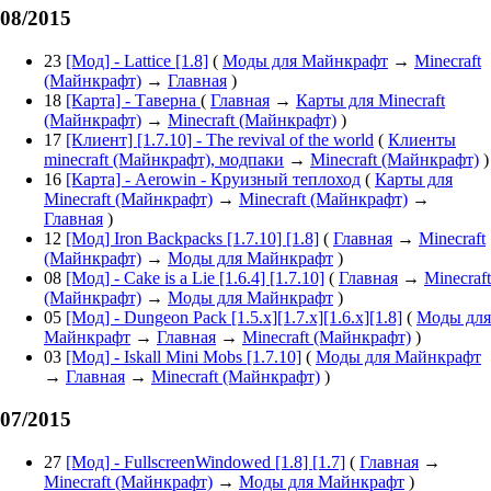
08/2015
23
[Мод] - Lattice [1.8]
(
Моды для Майнкрафт
→
Minecraft
(Майнкрафт)
→
Главная
)
18
[Карта] - Таверна
(
Главная
→
Карты для Minecraft
(Майнкрафт)
→
Minecraft (Майнкрафт)
)
17
[Клиент] [1.7.10] - The revival of the world
(
Клиенты
minecraft (Майнкрафт), модпаки
→
Minecraft (Майнкрафт)
)
16
[Карта] - Aerowin - Круизный теплоход
(
Карты для
Minecraft (Майнкрафт)
→
Minecraft (Майнкрафт)
→
Главная
)
12
[Мод] Iron Backpacks [1.7.10] [1.8]
(
Главная
→
Minecraft
(Майнкрафт)
→
Моды для Майнкрафт
)
08
[Мод] - Cake is a Lie [1.6.4] [1.7.10]
(
Главная
→
Minecraft
(Майнкрафт)
→
Моды для Майнкрафт
)
05
[Мод] - Dungeon Pack [1.5.x][1.7.x][1.6.x][1.8]
(
Моды для
Майнкрафт
→
Главная
→
Minecraft (Майнкрафт)
)
03
[Мод] - Iskall Mini Mobs [1.7.10]
(
Моды для Майнкрафт
→
Главная
→
Minecraft (Майнкрафт)
)
07/2015
27
[Мод] - FullscreenWindowed [1.8] [1.7]
(
Главная
→
Minecraft (Майнкрафт)
→
Моды для Майнкрафт
)