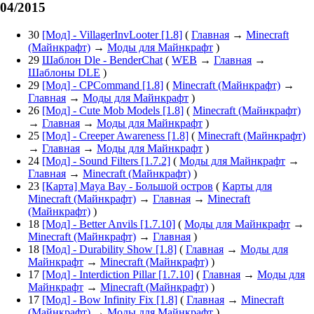
04/2015
30
[Мод] - VillagerInvLooter [1.8]
(
Главная
→
Minecraft
(Майнкрафт)
→
Моды для Майнкрафт
)
29
Шаблон Dle - BenderChat
(
WEB
→
Главная
→
Шаблоны DLE
)
29
[Мод] - CPCommand [1.8]
(
Minecraft (Майнкрафт)
→
Главная
→
Моды для Майнкрафт
)
26
[Мод] - Cute Mob Models [1.8]
(
Minecraft (Майнкрафт)
→
Главная
→
Моды для Майнкрафт
)
25
[Мод] - Creeper Awareness [1.8]
(
Minecraft (Майнкрафт)
→
Главная
→
Моды для Майнкрафт
)
24
[Мод] - Sound Filters [1.7.2]
(
Моды для Майнкрафт
→
Главная
→
Minecraft (Майнкрафт)
)
23
[Карта] Maya Bay - Большой остров
(
Карты для
Minecraft (Майнкрафт)
→
Главная
→
Minecraft
(Майнкрафт)
)
18
[Мод] - Better Anvils [1.7.10]
(
Моды для Майнкрафт
→
Minecraft (Майнкрафт)
→
Главная
)
18
[Мод] - Durability Show [1.8]
(
Главная
→
Моды для
Майнкрафт
→
Minecraft (Майнкрафт)
)
17
[Мод] - Interdiction Pillar [1.7.10]
(
Главная
→
Моды для
Майнкрафт
→
Minecraft (Майнкрафт)
)
17
[Мод] - Bow Infinity Fix [1.8]
(
Главная
→
Minecraft
(Майнкрафт)
→
Моды для Майнкрафт
)