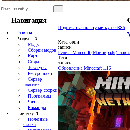
Навигация
Подписаться на эту метку по RSS
Главная
Разделы ↴
Категории
Моды
записи
Сборки модов
Релизы
Minecraft (Майнкрафт)
Главн
Карты
Теги
Сиды
записи
Текстуры
Обновление Minecraft 1.16
Ресурс-паки
Сервер-
плагины
Сервер-сборки
Программы
Читы
Команды
Новичку ↴
Полезные
статьи