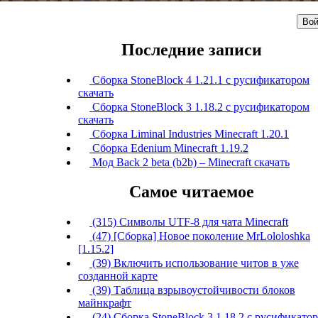
Вой
Последние записи
Сборка StoneBlock 4 1.21.1 с русификатором
скачать
Сборка StoneBlock 3 1.18.2 с русификатором
скачать
Сборка Liminal Industries Minecraft 1.20.1
Сборка Edenium Minecraft 1.19.2
Мод Back 2 beta (b2b) – Minecraft скачать
Самое читаемое
(315) Символы UTF-8 для чата Minecraft
(47) [Сборка] Новое поколение MrLololoshka
[1.15.2]
(39) Включить использование читов в уже
созданной карте
(39) Таблица взрывоустойчивости блоков
майнкрафт
(24) Сборка StoneBlock 3 1.18.2 с русификато