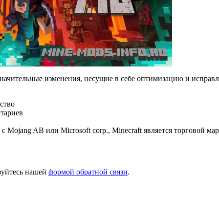
езначительные изменения, несущие в себе оптимизацию и исправ
ство
тариев
 с Mojang AB или Microsoft corp., Minecraft является торговой 
ьзуйтесь нашей
формой обратной связи
.