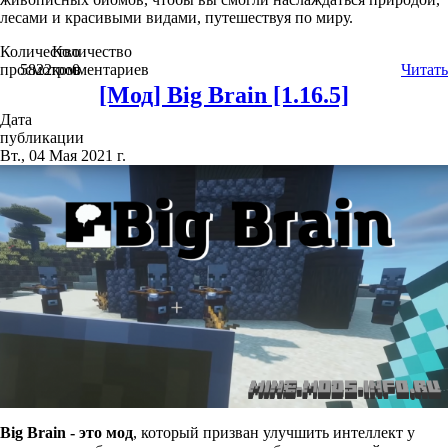
лесами и красивыми видами, путешествуя по миру.
Количество
Количество
просмотров
5822
комментариев
0
Читать
[Мод] Big Brain [1.16.5]
Дата
публикации
Вт., 04 Мая 2021 г.
Big Brain - это мод
, который призван улучшить интеллект у