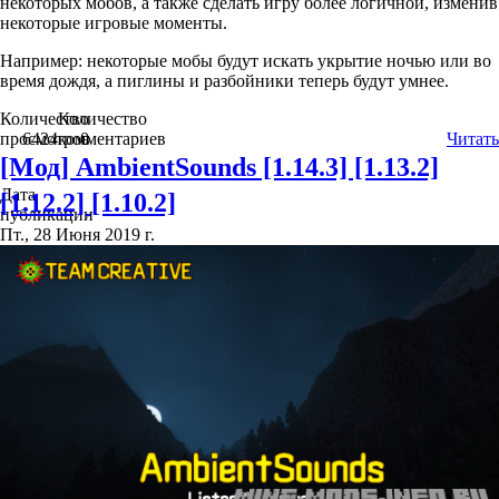
некоторых мобов, а также сделать игру более логичной, изменив
некоторые игровые моменты.
Например: некоторые мобы будут искать укрытие ночью или во
время дождя, а пиглины и разбойники теперь будут умнее.
Количество
Количество
просмотров
6424
комментариев
0
Читать
[Мод] AmbientSounds [1.14.3] [1.13.2]
Дата
[1.12.2] [1.10.2]
публикации
Пт., 28 Июня 2019 г.