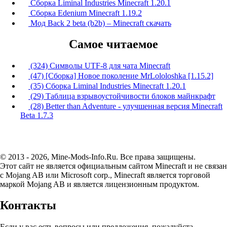
Сборка Liminal Industries Minecraft 1.20.1
Сборка Edenium Minecraft 1.19.2
Мод Back 2 beta (b2b) – Minecraft скачать
Самое читаемое
(324) Символы UTF-8 для чата Minecraft
(47) [Сборка] Новое поколение MrLololoshka [1.15.2]
(35) Сборка Liminal Industries Minecraft 1.20.1
(29) Таблица взрывоустойчивости блоков майнкрафт
(28) Better than Adventure - улучшенная версия Minecraft
Beta 1.7.3
© 2013 - 2026, Mine-Mods-Info.Ru. Все права защищены.
Этот сайт не является официальным сайтом Minecraft и не связан
с Mojang AB или Microsoft corp., Minecraft является торговой
маркой Mojang AB и является лицензионным продуктом.
Контакты
Если у вас есть вопросы или предложения, пожалуйста,