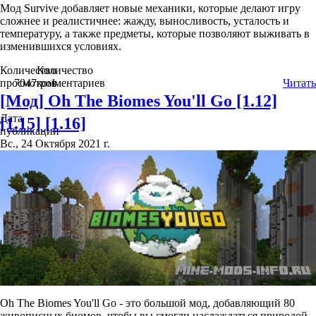
Мод Survive добавляет новые механики, которые делают игру
сложнее и реалистичнее: жажду, выносливость, усталость и
температуру, а также предметы, которые позволяют выживать в
изменившихся условиях.
Количество
Количество
просмотров
7047
комментариев
1
Читать
[Мод] Oh The Biomes You'll Go [1.12]
Дата
[1.15] [1.16]
публикации
Вс., 24 Октября 2021 г.
Oh The Biomes You'll Go - это большой мод, добавляющий 80
живописных биомов, чтобы вы смогли наслаждаться природой,