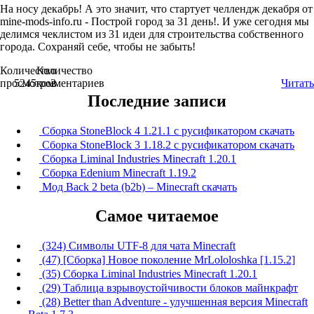
На носу декабрь! А это значит, что стартует челлендж декабря от
mine-mods-info.ru - Построй город за 31 день!. И уже сегодня мы
делимся чеклистом из 31 идеи для строительства собственного
города. Сохраняй себе, чтобы не забыть!
Количество
Количество
просмотров
5245
комментариев
2
Читать
Последние записи
Сборка StoneBlock 4 1.21.1 с русификатором скачать
Сборка StoneBlock 3 1.18.2 с русификатором скачать
Сборка Liminal Industries Minecraft 1.20.1
Сборка Edenium Minecraft 1.19.2
Мод Back 2 beta (b2b) – Minecraft скачать
Самое читаемое
(324) Символы UTF-8 для чата Minecraft
(47) [Сборка] Новое поколение MrLololoshka [1.15.2]
(35) Сборка Liminal Industries Minecraft 1.20.1
(29) Таблица взрывоустойчивости блоков майнкрафт
(28) Better than Adventure - улучшенная версия Minecraft