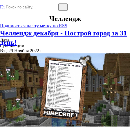
Главная
Челлендж
Подписаться на эту метку по RSS
Челлендж декабря - Построй город за 31
Дата
день!
публикации
Вт., 29 Ноября 2022 г.