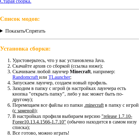
Старая сборка.
Список модов:
Показать/Спрятать
Установка сборки:
Удостоверьтесь, что у вас установлена Java.
Скачайте архив со сборкой (ссылка ниже);
Скачиваем любой лаунчер
Minecraft
, например:
Randomcraft
или
TLauncher
;
Запускаем лаунчер, создаем новый профиль.
Заходим в папку с игрой (в настройках лаунчера есть
кнопка "открыть папку", либо у вас может быть по-
другому);
Перемещаем все файлы из папки
.minecraft
в папку с игрой
(
с заменой
);
В настройках профиля выбираем версию
"release 1.7.10-
Fоrge10.13.4.1566-1.7.10"
(обычно находится в самом низу
списка);
Все готово, можно играть!