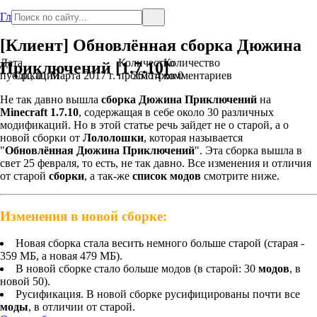
Главная
[Клиент] Обновлённая сборка Дюжина
Дата
Количество
Количество
Приключений [1.7.10]
публикации
Ср., 01 Марта 2017 г.
просмотров
36114
комментариев
0
Не так давно вышла
сборка
Дюжина Приключений
на
Minecraft 1.7.10
, содержащая в себе около 30 различных
модификаций. Но в этой статье речь зайдет не о старой, а о
новой сборки от
Лололошки
, которая называется
"
Обновлённая Дюжина Приключений
". Эта сборка вышла в
свет 25 февраля, то есть, не так давно. Все изменения и отличия
от старой
сборки
, а так-же
список модов
смотрите ниже.
Изменения в новой сборке:
Новая сборка стала весить немного больше старой (старая -
359 МБ, а новая 479 МБ).
В новой сборке стало больше модов (в старой: 30
модов
, в
новой 50).
Русификация. В новой сборке русифицированы почти все
моды
, в отличии от старой.