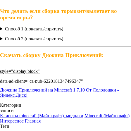
Что делать если сборка тормозит/вылетает во
время игры?
Способ 1 (показать/спрятать)
Способ 2 (показать/спрятать)
Скачать сборку Дюжина Приключений:
style="display:block"
data-ad-client="ca-pub-6220181347496347"
Дюжина Приключений на Minecraft 1.7.10 От Лололошки -
data-ad-slot="1473339911"
Яндекс.Диск!
data-ad-format="auto">
Категории
записи
Клиенты minecraft (Майнкрафт), модпаки
Minecraft (Майнкрафт)
Интересное
Главная
Теги