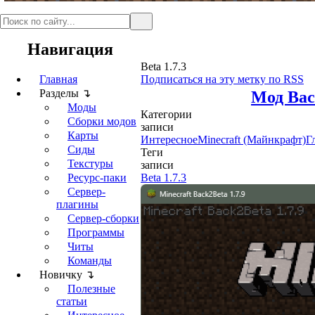
Навигация
Beta 1.7.3
Главная
Подписаться на эту метку по RSS
Разделы ↴
Мод Back
Моды
Категории
Сборки модов
записи
Карты
Интересное
Minecraft (Майнкрафт)
Г
Сиды
Теги
Текстуры
записи
Ресурс-паки
Beta 1.7.3
Сервер-
плагины
Сервер-сборки
Программы
Читы
Команды
Новичку ↴
Полезные
статьи