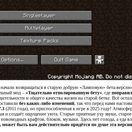
 начали возвращаться в старую добрую «Ламповую» бета-версию 
альный мод –
«Тщательно отполированную бету»
, где
поправил
дительности и общего качества жизни на старой бетке. Всё оста
 оставили
без каких-либо изменений
, так что перед нами настоя
7.3
(2011 года), но приспособленная к игре в 2025 году! Атмосфе
я и создаёт ощущение уюта. Старые приятные уху звуки, старое
овомодных крафтов, блоков, музыки. Здесь нет голода, а еда в
, может быть вам действительно придётся по душе эта верси