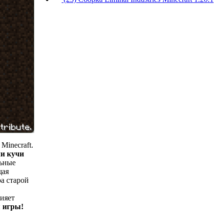
Minecraft.
и кучи
льные
щая
ра старой
лияет
я игры!