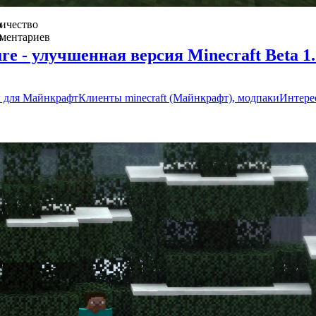
о
ичество
в
ментариев
2
ure - улучшенная версия Minecraft Beta 1.
 для Майнкрафт
Клиенты minecraft (Майнкрафт), модпаки
Интере