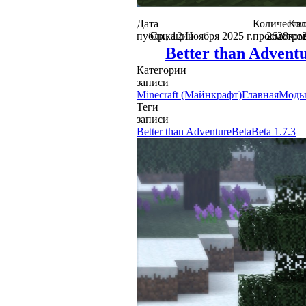
Дата
Количеств
Кол
публикации
Ср., 12 Ноября 2025 г.
просмотро
2628
ком
Better than Advent
Категории
записи
Minecraft (Майнкрафт)
Главная
Моды
Теги
записи
Better than Adventure
Beta
Beta 1.7.3