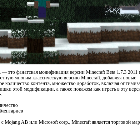
A — это фанатская модификация версии Minecraft Beta 1.7.3 2011 
тную многим классическую версию Minecraft, добавляя новые
е количество контента, множество доработок, включая оптимиз
ишки этой модификации, а также покажем как играть в эту верс
.
о
личество
в
мментариев
7
 с Mojang AB или Microsoft corp., Minecraft является торговой 