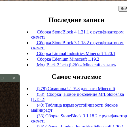
Вой
Последние записи
Сборка StoneBlock 4 1.21.1 с русификатором
скачать
Сборка StoneBlock 3 1.18.2 с русификатором
скачать
Сборка Liminal Industries Minecraft 1.20.1
Сборка Edenium Minecraft 1.19.2
Мод Back 2 beta (b2b) – Minecraft скачать
Самое читаемое
(278) Символы UTF-8 для чата Minecraft
(53) [Сборка] Новое поколение MrLololoshka
[1.15.2]
(40) Таблица взрывоустойчивости блоков
майнкрафт
(33) Сборка StoneBlock 3 1.18.2 с русификато
скачать
(25) Сборка Liminal Industries Minecraft 1.20.1