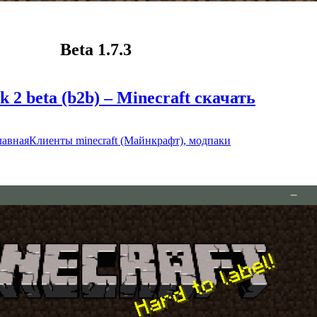
Beta 1.7.3
 2 beta (b2b) – Minecraft скачать
лавная
Клиенты minecraft (Майнкрафт), модпаки