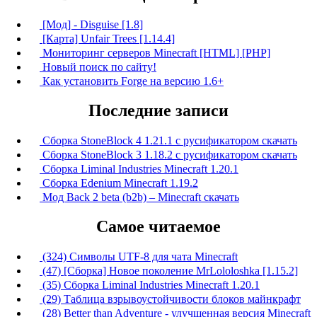
[Мод] - Disguise [1.8]
[Карта] Unfair Trees [1.14.4]
Мониторинг серверов Minecraft [HTML] [PHP]
Новый поиск по сайту!
Как установить Forge на версию 1.6+
Последние записи
Сборка StoneBlock 4 1.21.1 с русификатором скачать
Сборка StoneBlock 3 1.18.2 с русификатором скачать
Сборка Liminal Industries Minecraft 1.20.1
Сборка Edenium Minecraft 1.19.2
Мод Back 2 beta (b2b) – Minecraft скачать
Самое читаемое
(324) Символы UTF-8 для чата Minecraft
(47) [Сборка] Новое поколение MrLololoshka [1.15.2]
(35) Сборка Liminal Industries Minecraft 1.20.1
(29) Таблица взрывоустойчивости блоков майнкрафт
(28) Better than Adventure - улучшенная версия Minecraft