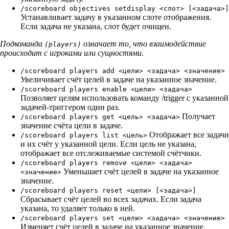
/scoreboard objectives setdisplay <слот> [<задача>]
Устанавливает задачу в указанном слоте отображения.
Если задача не указана, слот будет очищен.
Подкоманда
означает то, что взаимодействие
(players)
происходит с игроками или сущностями.
/scoreboard players add <цели> <задача> <значение>
Увеличивает счёт целей в задаче на указанное значение.
/scoreboard players enable <цели> <задача>
Позволяет целям использовать команду /trigger с указанной
задачей-триггером один раз.
Получает
/scoreboard players get <цель> <задача>
значение счёта цели в задаче.
Отображает все задачи
/scoreboard players list <цель>
и их счёт у указанной цели. Если цель не указана,
отображает все отслеживаемые системой счётчики.
/scoreboard players remove <цели> <задача>
Уменьшает счёт целей в задаче на указанное
<значение>
значение.
/scoreboard players reset <цели> [<задача>]
Сбрасывает счёт целей во всех задачах. Если задача
указана, то удаляет только в ней.
/scoreboard players set <цели> <задача> <значение>
Изменяет счёт целей в задаче на указанное значение.