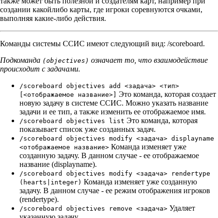
также может быть полезной и создателям карт, например при
создании какойлибо карты, где игроки соревнуются очками,
выполняя какие-либо действия.
Команды системы ССИС имеют следующий вид: /scoreboard.
Подкоманда
означает то, что взаимодействие
(objectives)
происходит с задачами.
/scoreboard objectives add <задача> <тип>
Это команда, которая создает
[<отображаемое название>]
новую задачу в системе ССИС. Можно указать название
задачи и ее тип, а также изменить ее отображаемое имя.
Это команда, которая
/scoreboard objectives list
показывает список уже созданных задач.
/scoreboard objectives modify <задача> displayname
Команда изменяет уже
<отображаемое название>
созданную задачу. В данном случае - ее отображаемое
название (displayname).
/scoreboard objectives modify <задача> rendertype
Команда изменяет уже созданную
(hearts|integer)
задачу. В данном случае - ее режим отображения игроков
(rendertype).
Удаляет
/scoreboard objectives remove <задача>
указанную задачу.